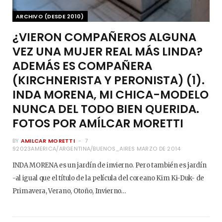
ARCHIVO (DESDE 2010)
¿VIERON COMPAÑEROS ALGUNA
VEZ UNA MUJER REAL MÁS LINDA?
ADEMÁS ES COMPAÑERA
(KIRCHNERISTA Y PERONISTA) (1).
INDA MORENA, MI CHICA-MODELO
NUNCA DEL TODO BIEN QUERIDA.
FOTOS POR AMÍLCAR MORETTI
BY
AMILCAR MORETTI
7
92023AMERICA/ARGENTINA/BUENOS_AIRES MARZO DE 2014
INDA MORENA es un jardín de invierno. Pero también es jardín
-al igual que el título de la película del coreano Kim Ki-Duk- de
Primavera, Verano, Otoño, Invierno…