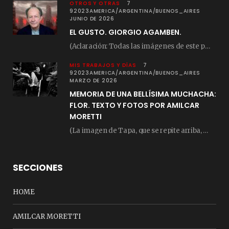
OTROS Y OTRAS
7
92023AMERICA/ARGENTINA/BUENOS_AIRES
JUNIO DE 2026
EL GUSTO. GIORGIO AGAMBEN.
(Aclaración: Todas las imágenes de este posteo fueron tomadas de Bloghemia.com, y todos los…
MIS TRABAJOS Y DÍAS
7
92023AMERICA/ARGENTINA/BUENOS_AIRES
MARZO DE 2026
MEMORIA DE UNA BELLÍSIMA MUCHACHA:
FLOR. TEXTO Y FOTOS POR AMILCAR
MORETTI
(La imagen de Tapa, que se repite arriba, fue compuesta por Amilcar Moretti el viernes…
SECCIONES
HOME
AMILCAR MORETTI