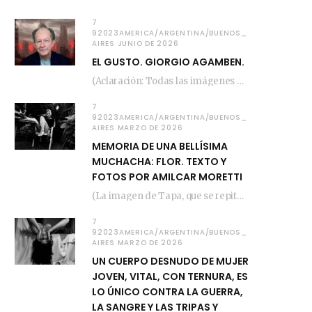
7
92023AMERICA/ARGENTINA/BUENOS_
AIRES JUNIO DE 2026
EL GUSTO. GIORGIO AGAMBEN.
(Aclaración: Todas las imágenes de este posteo fueron tomadas de Bloghemia.com, y todos los…
7
92023AMERICA/ARGENTINA/BUENOS_
AIRES MARZO DE 2026
MEMORIA DE UNA BELLÍSIMA
MUCHACHA: FLOR. TEXTO Y
FOTOS POR AMILCAR MORETTI
(La imagen de Tapa, que se repite arriba, fue compuesta por Amilcar Moretti el viernes…
7
92023AMERICA/ARGENTINA/BUENOS_
AIRES MARZO DE 2026
UN CUERPO DESNUDO DE MUJER
JOVEN, VITAL, CON TERNURA, ES
LO ÚNICO CONTRA LA GUERRA,
LA SANGRE Y LAS TRIPAS Y