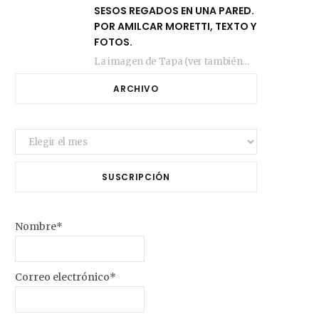
SESOS REGADOS EN UNA PARED.
POR AMILCAR MORETTI, TEXTO Y
FOTOS.
La imagen de Tapa (ver también más arriba) fue compuesta en estos días de febrero…
ARCHIVO
Archivo
SUSCRIPCIÓN
Nombre*
Correo electrónico*