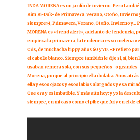
INDA MORENA es un jardín de invierno. Pero también es
Kim Ki-Duk- de Primavera, Verano, Otoño, Invierno y 
siempre»), Primavera, Verano, Otoño. Invierno y… 
MORENA es «trend alert», adelanto de tendencia, pe
empieza la primavera, la tendencia es su melena «e
Cris, de muchacha hippy años 60 y 70. «Prefiero pare
el cabello blanco. Siempre también le dije sí, sí, bie
usaban remera sola, con sus pequeños -o grandes- 
Morena, porque al principio ella dudaba. Años atrás 
ella y esos ojazos y esos labios alargados y esa mirad
Que era y es imbatible. Y más aún hoy: y yo la descu
siempre, en mi caso como el pibe que fui y en el de