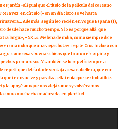
 jardín -al igual que el título de la película del coreano
otra vez, en círculo («en un día claro se ve hasta
Primavera… Además, según leo recién en Vogue España (1),
ro desde hace mucho tiempo. Y lo es porque allá, que
xtra larga», «XXL». Melena de india, como siempre dice
cer una india que una vieja chota», repite Cris. Incluso con
n largo, como esas buenas chicas que tiraron el corpiño y
pechos primorosos. Y también se lo repetí siempre a
le repetí que debía darle ventaja a esa cabellera, que con
a que te envuelve y paraliza, ella tenía que ser imbatible.
brí y la apoyé aunque nos alejáramos y volviéramos
 ella como muchacha madurada, en plenitud.