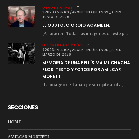
OTROS Y OTRAS
7
92023AMERICA/ARGENTINA/BUENOS_AIRES
JUNIO DE 2026
EL GUSTO. GIORGIO AGAMBEN.
(Aclaración: Todas las imágenes de este posteo fueron tomadas de Bloghemia.com, y todos los…
MIS TRABAJOS Y DÍAS
7
92023AMERICA/ARGENTINA/BUENOS_AIRES
MARZO DE 2026
MEMORIA DE UNA BELLÍSIMA MUCHACHA:
FLOR. TEXTO Y FOTOS POR AMILCAR
MORETTI
(La imagen de Tapa, que se repite arriba, fue compuesta por Amilcar Moretti el viernes…
SECCIONES
HOME
AMILCAR MORETTI