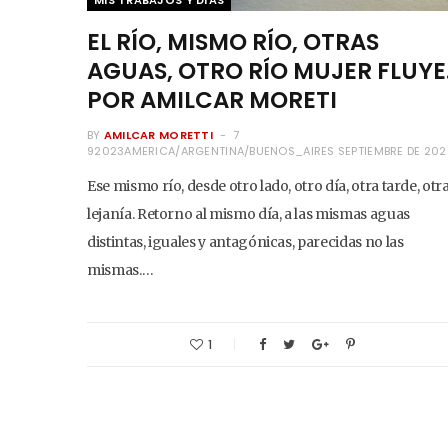
MIS TRABAJOS Y DÍAS
EL RÍO, MISMO RÍO, OTRAS
AGUAS, OTRO RÍO MUJER FLUYE
POR AMILCAR MORETI
BY
AMILCAR MORETTI
7
92023AMERICA/ARGENTINA/BUENOS_AIRES SEPTIEMBRE DE 20
Ese mismo río, desde otro lado, otro día, otra tarde, otr
lejanía. Retorno al mismo día, a las mismas aguas
distintas, iguales y antagónicas, parecidas no las
mismas.…
1