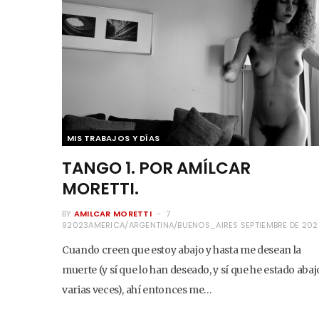
MIS TRABAJOS Y DÍAS
TANGO 1. POR AMÍLCAR
MORETTI.
BY
AMILCAR MORETTI
7
92023AMERICA/ARGENTINA/BUENOS_AIRES SEPTIEMBRE DE 202
Cuando creen que estoy abajo y hasta me desean la
muerte (y sí que lo han deseado, y sí que he estado abaj
varias veces), ahí entonces me…