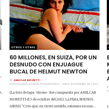
OTROS Y OTRAS
60 MILLONES, EN SUIZA, POR UN
DESNUDO CON ENJUAGUE
BUCAL DE HELMUT NEWTON
4
BY
AMILCAR MORETTI
7
92023AMERICA/ARGENTINA/BUENOS_AIRES NOVIEMBRE DE 2022
B
9
o,
(La foto de tapa -Home- fue compuesta por AMILCAR
MORETTI el 5 de octubre del 2022. La Plata, BUENOS
H
AIRES) “Creo que, en cierto sentido, estamos en una…
r