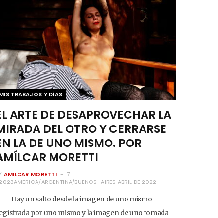
MIS TRABAJOS Y DÍAS
EL ARTE DE DESAPROVECHAR LA
MIRADA DEL OTRO Y CERRARSE
EN LA DE UNO MISMO. POR
AMÍLCAR MORETTI
Y
AMILCAR MORETTI
7
2023AMERICA/ARGENTINA/BUENOS_AIRES ABRIL DE 2022
ay un salto desde la imagen de uno mismo
egistrada por uno mismo y la imagen de uno tomada