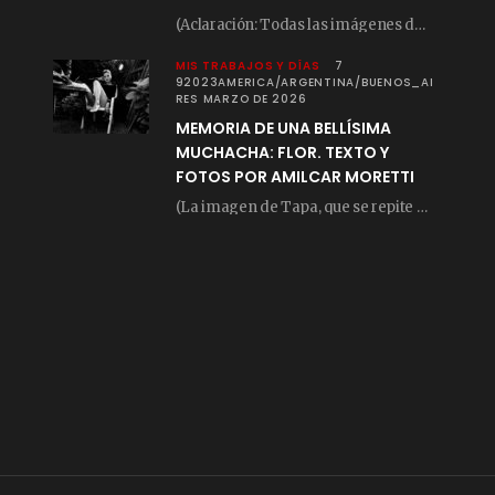
(Aclaración: Todas las imágenes de este posteo fueron tomadas de Bloghemia.com, y todos los…
MIS TRABAJOS Y DÍAS
7
92023AMERICA/ARGENTINA/BUENOS_AI
RES MARZO DE 2026
MEMORIA DE UNA BELLÍSIMA
MUCHACHA: FLOR. TEXTO Y
FOTOS POR AMILCAR MORETTI
(La imagen de Tapa, que se repite arriba, fue compuesta por Amilcar Moretti el viernes…