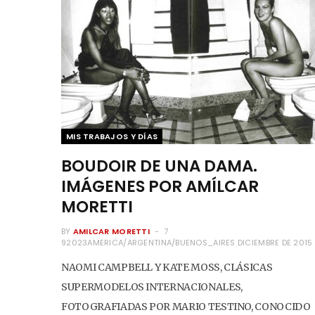
MIS TRABAJOS Y DÍAS
BOUDOIR DE UNA DAMA.
IMÁGENES POR AMÍLCAR
MORETTI
BY
AMILCAR MORETTI
7
92023AMERICA/ARGENTINA/BUENOS_AIRES DICIEMBRE DE 2015
NAOMI CAMPBELL Y KATE MOSS, CLÁSICAS
SUPERMODELOS INTERNACIONALES,
FOTOGRAFIADAS POR MARIO TESTINO, CONOCIDO