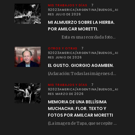
MIS TRABAJOS Y DÍAS
7
92023AMERICA/ARGENTINA/BUENOS_AI
RES JULIO DE 2026
MI ALMUERZO SOBRE LA HIERBA.
POR AMILCAR MORETTI.
Esta es una recordada fotografía que registré…
OTROS Y OTRAS
7
92023AMERICA/ARGENTINA/BUENOS_AI
RES JUNIO DE 2026
EL GUSTO. GIORGIO AGAMBEN.
(Aclaración: Todas las imágenes de este posteo fueron tomadas de Bloghemia.com, y todos los…
MIS TRABAJOS Y DÍAS
7
92023AMERICA/ARGENTINA/BUENOS_AI
RES MARZO DE 2026
MEMORIA DE UNA BELLÍSIMA
MUCHACHA: FLOR. TEXTO Y
FOTOS POR AMILCAR MORETTI
(La imagen de Tapa, que se repite arriba, fue compuesta por Amilcar Moretti el viernes…