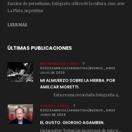
Escritor de periodismo, fotógrafo, crítico de la cultura, cine, arte
La Plata. Argentina
LEER MÁS
ÚLTIMAS PUBLICACIONES
MIS TRABAJOS Y DÍAS
7
92023AMERICA/ARGENTINA/BUENOS_AIRES
JULIO DE 2026
MI ALMUERZO SOBRE LA HIERBA. POR
AMILCAR MORETTI.
Esta es una recordada fotografía que registré…
OTROS Y OTRAS
7
92023AMERICA/ARGENTINA/BUENOS_AIRES
JUNIO DE 2026
EL GUSTO. GIORGIO AGAMBEN.
(Aclaración: Todas las imágenes de este posteo fueron tomadas de Bloghemia.com, y todos los…