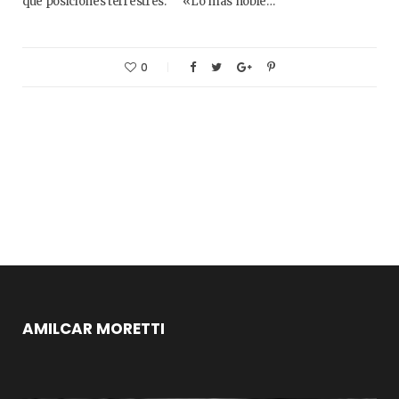
que posiciones terrestres. «Lo más noble…
0
AMILCAR MORETTI