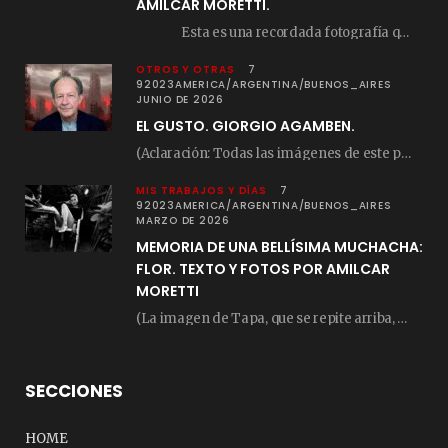
AMILCAR MORETTI.
Esta es una recordada fotografía que registré…
OTROS Y OTRAS
7
92023AMERICA/ARGENTINA/BUENOS_AIRES
JUNIO DE 2026
EL GUSTO. GIORGIO AGAMBEN.
(Aclaración: Todas las imágenes de este posteo fueron tomadas de Bloghemia.com, y todos los…
MIS TRABAJOS Y DÍAS
7
92023AMERICA/ARGENTINA/BUENOS_AIRES
MARZO DE 2026
MEMORIA DE UNA BELLÍSIMA MUCHACHA:
FLOR. TEXTO Y FOTOS POR AMILCAR
MORETTI
(La imagen de Tapa, que se repite arriba, fue compuesta por Amilcar Moretti el viernes…
SECCIONES
HOME