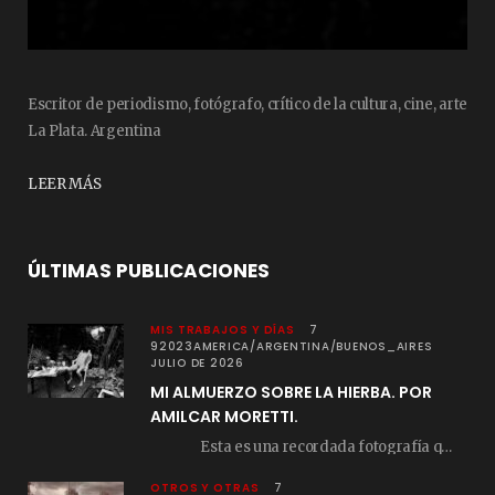
Escritor de periodismo, fotógrafo, crítico de la cultura, cine, arte
La Plata. Argentina
LEER MÁS
ÚLTIMAS PUBLICACIONES
MIS TRABAJOS Y DÍAS
7
92023AMERICA/ARGENTINA/BUENOS_AIRES
JULIO DE 2026
MI ALMUERZO SOBRE LA HIERBA. POR
AMILCAR MORETTI.
Esta es una recordada fotografía que registré…
OTROS Y OTRAS
7