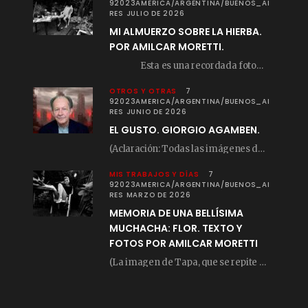
92023AMERICA/ARGENTINA/BUENOS_AI
RES JULIO DE 2026
MI ALMUERZO SOBRE LA HIERBA.
POR AMILCAR MORETTI.
Esta es una recordada fotografía que registré…
OTROS Y OTRAS
7
92023AMERICA/ARGENTINA/BUENOS_AI
RES JUNIO DE 2026
EL GUSTO. GIORGIO AGAMBEN.
(Aclaración: Todas las imágenes de este posteo fueron tomadas de Bloghemia.com, y todos los…
MIS TRABAJOS Y DÍAS
7
92023AMERICA/ARGENTINA/BUENOS_AI
RES MARZO DE 2026
MEMORIA DE UNA BELLÍSIMA
MUCHACHA: FLOR. TEXTO Y
FOTOS POR AMILCAR MORETTI
(La imagen de Tapa, que se repite arriba, fue compuesta por Amilcar Moretti el viernes…