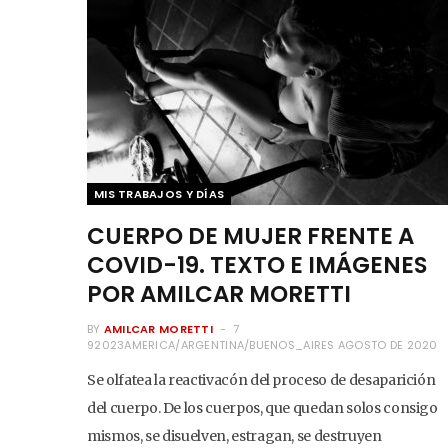
MIS TRABAJOS Y DÍAS
CUERPO DE MUJER FRENTE A
COVID-19. TEXTO E IMÁGENES
POR AMILCAR MORETTI
BY
AMILCAR MORETTI
7
92023AMERICA/ARGENTINA/BUENOS_AIRES AGOSTO DE 2020
Se olfatea la reactivacón del proceso de desaparición
del cuerpo. De los cuerpos, que quedan solos consigo
mismos, se disuelven, estragan, se destruyen