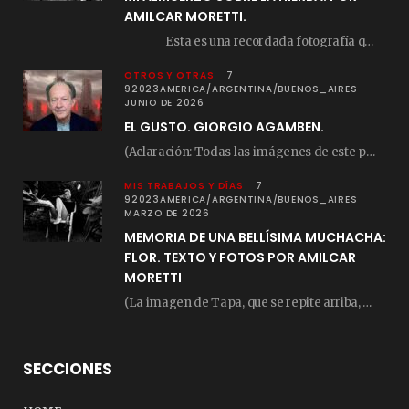
AMILCAR MORETTI.
Esta es una recordada fotografía que registré…
OTROS Y OTRAS
7
92023AMERICA/ARGENTINA/BUENOS_AIRES
JUNIO DE 2026
EL GUSTO. GIORGIO AGAMBEN.
(Aclaración: Todas las imágenes de este posteo fueron tomadas de Bloghemia.com, y todos los…
MIS TRABAJOS Y DÍAS
7
92023AMERICA/ARGENTINA/BUENOS_AIRES
MARZO DE 2026
MEMORIA DE UNA BELLÍSIMA MUCHACHA:
FLOR. TEXTO Y FOTOS POR AMILCAR
MORETTI
(La imagen de Tapa, que se repite arriba, fue compuesta por Amilcar Moretti el viernes…
SECCIONES