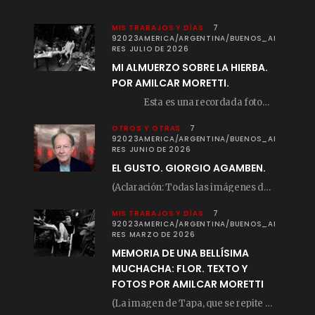
MIS TRABAJOS Y DÍAS
7
92023AMERICA/ARGENTINA/BUENOS_AI
RES JULIO DE 2026
MI ALMUERZO SOBRE LA HIERBA.
POR AMILCAR MORETTI.
Esta es una recordada fotografía que registré…
OTROS Y OTRAS
7
92023AMERICA/ARGENTINA/BUENOS_AI
RES JUNIO DE 2026
EL GUSTO. GIORGIO AGAMBEN.
(Aclaración: Todas las imágenes de este posteo fueron tomadas de Bloghemia.com, y todos los…
MIS TRABAJOS Y DÍAS
7
92023AMERICA/ARGENTINA/BUENOS_AI
RES MARZO DE 2026
MEMORIA DE UNA BELLÍSIMA
MUCHACHA: FLOR. TEXTO Y
FOTOS POR AMILCAR MORETTI
(La imagen de Tapa, que se repite arriba, fue compuesta por Amilcar Moretti el viernes…