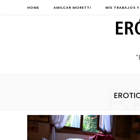
HOME
AMILCAR MORETTI
MIS TRABAJOS Y
B
EROTI