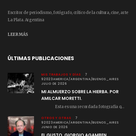
Escritor de periodismo, fotógrafo, crítico de la cultura, cine, arte
La Plata. Argentina
LEER MÁS
ÚLTIMAS PUBLICACIONES
MIS TRABAJOS Y DÍAS
7
92023AMERICA/ARGENTINA/BUENOS_AIRES
JULIO DE 2026
MI ALMUERZO SOBRE LA HIERBA. POR
AMILCAR MORETTI.
Esta es una recordada fotografía que registré…
OTROS Y OTRAS
7
92023AMERICA/ARGENTINA/BUENOS_AIRES
JUNIO DE 2026
EL GUSTO. GIORGIO AGAMBEN.