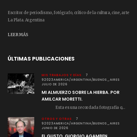
Escritor de periodismo, fotógrafo, crítico de la cultura, cine, arte
La Plata. Argentina
LEER MÁS
ÚLTIMAS PUBLICACIONES
MIS TRABAJOS Y DÍAS
7
92023AMERICA/ARGENTINA/BUENOS_AIRES
JULIO DE 2026
MI ALMUERZO SOBRE LA HIERBA. POR
AMILCAR MORETTI.
Esta es una recordada fotografía que registré…
OTROS Y OTRAS
7
92023AMERICA/ARGENTINA/BUENOS_AIRES
JUNIO DE 2026
EL GUSTO. GIORGIO AGAMBEN.