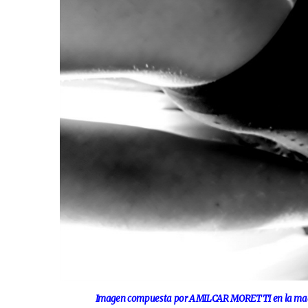
Imagen compuesta por AMILCAR MORETTI en la madr