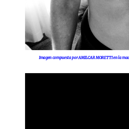
Imagen compuesta por AMILCAR MORETTI en la madru