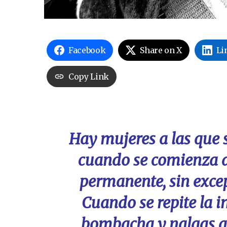
Facebook
Share on X
Li
Copy Link
Hay mujeres a las que s
cuando se comienza a
permanente, sin excep
Cuando se repite la 
bombacha y nalgas a