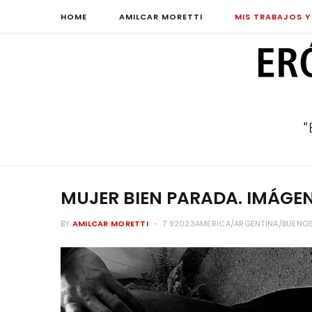
HOME
AMILCAR MORETTI
MIS TRABAJOS Y
MUJER BIEN PARADA. IMÁGE
BY
AMILCAR MORETTI
7 92023AMERICA/ARGENTINA/BUENOS