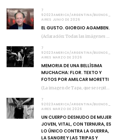
7
92023AMERICA/ARGENTINA/BUENOS_
AIRES JUNIO DE 2026
EL GUSTO. GIORGIO AGAMBEN.
(Aclaración: Todas las imágenes de este posteo fueron tomadas de Bloghemia.com, y todos los…
7
92023AMERICA/ARGENTINA/BUENOS_
AIRES MARZO DE 2026
MEMORIA DE UNA BELLÍSIMA
MUCHACHA: FLOR. TEXTO Y
FOTOS POR AMILCAR MORETTI
(La imagen de Tapa, que se repite arriba, fue compuesta por Amilcar Moretti el viernes…
7
92023AMERICA/ARGENTINA/BUENOS_
AIRES MARZO DE 2026
UN CUERPO DESNUDO DE MUJER
JOVEN, VITAL, CON TERNURA, ES
LO ÚNICO CONTRA LA GUERRA,
LA SANGRE Y LAS TRIPAS Y