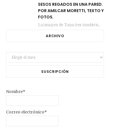
SESOS REGADOS EN UNA PARED.
POR AMILCAR MORETTI, TEXTO Y
FOTOS.
La imagen de Tapa (ver también más arriba) fue compuesta en estos días de febrero…
ARCHIVO
Archivo
SUSCRIPCIÓN
Nombre*
Correo electrónico*