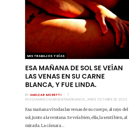
MIS TRABAJOS Y DÍAS
ESA MAÑANA DE SOL SE VEÍAN
LAS VENAS EN SU CARNE
BLANCA, Y FUE LINDA.
BY
AMILCAR MORETTI
7
92023AMERICA/ARGENTINA/BUENOS_AIRES OCTUBRE DE 2020
Esa mañana ví todas las venas de su cuerpo, al rayo del
sol, junto a la ventana. Se veía bien, ella, la sentí bien, al
mirarla. La cámara…