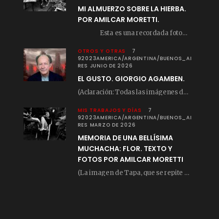
MI ALMUERZO SOBRE LA HIERBA.
POR AMILCAR MORETTI.
Esta es una recordada fotografía que registré…
OTROS Y OTRAS
7
92023AMERICA/ARGENTINA/BUENOS_AI
RES JUNIO DE 2026
EL GUSTO. GIORGIO AGAMBEN.
(Aclaración: Todas las imágenes de este posteo fueron tomadas de Bloghemia.com, y todos los…
MIS TRABAJOS Y DÍAS
7
92023AMERICA/ARGENTINA/BUENOS_AI
RES MARZO DE 2026
MEMORIA DE UNA BELLÍSIMA
MUCHACHA: FLOR. TEXTO Y
FOTOS POR AMILCAR MORETTI
(La imagen de Tapa, que se repite arriba, fue compuesta por Amilcar Moretti el viernes…