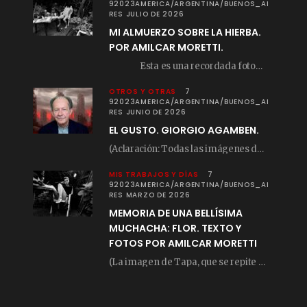
92023AMERICA/ARGENTINA/BUENOS_AI
RES JULIO DE 2026
MI ALMUERZO SOBRE LA HIERBA.
POR AMILCAR MORETTI.
Esta es una recordada fotografía que registré…
OTROS Y OTRAS
7
92023AMERICA/ARGENTINA/BUENOS_AI
RES JUNIO DE 2026
EL GUSTO. GIORGIO AGAMBEN.
(Aclaración: Todas las imágenes de este posteo fueron tomadas de Bloghemia.com, y todos los…
MIS TRABAJOS Y DÍAS
7
92023AMERICA/ARGENTINA/BUENOS_AI
RES MARZO DE 2026
MEMORIA DE UNA BELLÍSIMA
MUCHACHA: FLOR. TEXTO Y
FOTOS POR AMILCAR MORETTI
(La imagen de Tapa, que se repite arriba, fue compuesta por Amilcar Moretti el viernes…