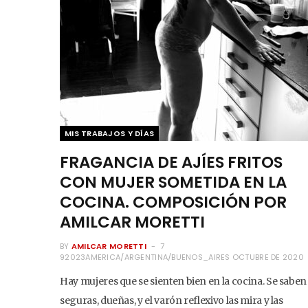
MIS TRABAJOS Y DÍAS
FRAGANCIA DE AJÍES FRITOS
CON MUJER SOMETIDA EN LA
COCINA. COMPOSICIÓN POR
AMILCAR MORETTI
BY
AMILCAR MORETTI
7
92023AMERICA/ARGENTINA/BUENOS_AIRES OCTUBRE DE 2020
Hay mujeres que se sienten bien en la cocina. Se saben
seguras, dueñas, y el varón reflexivo las mira y las