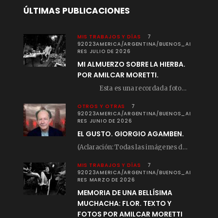
ÚLTIMAS PUBLICACIONES
MIS TRABAJOS Y DÍAS
7
92023AMERICA/ARGENTINA/BUENOS_AI
RES JULIO DE 2026
MI ALMUERZO SOBRE LA HIERBA.
POR AMILCAR MORETTI.
Esta es una recordada fotografía que registré…
OTROS Y OTRAS
7
92023AMERICA/ARGENTINA/BUENOS_AI
RES JUNIO DE 2026
EL GUSTO. GIORGIO AGAMBEN.
(Aclaración: Todas las imágenes de este posteo fueron tomadas de Bloghemia.com, y todos los…
MIS TRABAJOS Y DÍAS
7
92023AMERICA/ARGENTINA/BUENOS_AI
RES MARZO DE 2026
MEMORIA DE UNA BELLÍSIMA
MUCHACHA: FLOR. TEXTO Y
FOTOS POR AMILCAR MORETTI