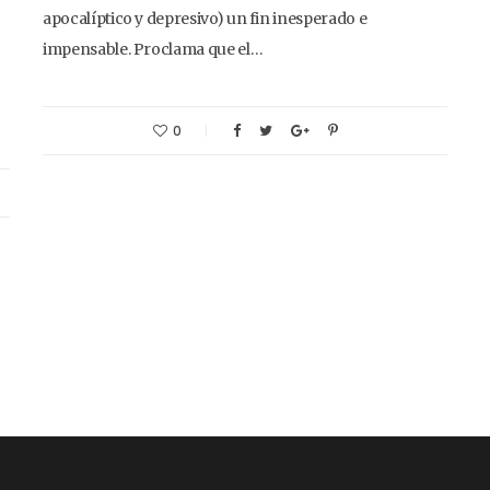
apocalíptico y depresivo) un fin inesperado e
impensable. Proclama que el…
0