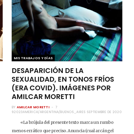
MIS TRABAJOS Y DÍAS
DESAPARICIÓN DE LA
SEXUALIDAD, EN TONOS FRÍOS
(ERA COVID). IMÁGENES POR
AMILCAR MORETTI
BY
AMILCAR MORETTI
7
92023AMERICA/ARGENTINA/BUENOS_AIRES SEPTIEMBRE DE 2020
«La brújula del presente texto marca un rumbo
menos errático que preciso. Anuncia (cual arcángel