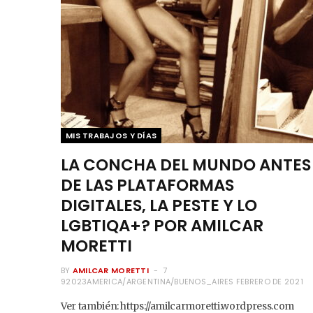
MIS TRABAJOS Y DÍAS
LA CONCHA DEL MUNDO ANTES
DE LAS PLATAFORMAS
DIGITALES, LA PESTE Y LO
LGBTIQA+? POR AMILCAR
MORETTI
BY
AMILCAR MORETTI
7
92023AMERICA/ARGENTINA/BUENOS_AIRES FEBRERO DE 2021
Ver también: https://amilcarmoretti.wordpress.com