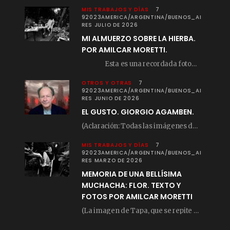
MIS TRABAJOS Y DÍAS
7
92023AMERICA/ARGENTINA/BUENOS_AI
RES JULIO DE 2026
MI ALMUERZO SOBRE LA HIERBA.
POR AMILCAR MORETTI.
Esta es una recordada fotografía que registré…
OTROS Y OTRAS
7
92023AMERICA/ARGENTINA/BUENOS_AI
RES JUNIO DE 2026
EL GUSTO. GIORGIO AGAMBEN.
(Aclaración: Todas las imágenes de este posteo fueron tomadas de Bloghemia.com, y todos los…
MIS TRABAJOS Y DÍAS
7
92023AMERICA/ARGENTINA/BUENOS_AI
RES MARZO DE 2026
MEMORIA DE UNA BELLÍSIMA
MUCHACHA: FLOR. TEXTO Y
FOTOS POR AMILCAR MORETTI
(La imagen de Tapa, que se repite arriba, fue compuesta por Amilcar Moretti el viernes…