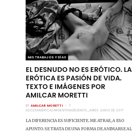
MIS TRABAJOS Y DÍAS
EL DESNUDO NO ES ERÓTICO. LA
ERÓTICA ES PASIÓN DE VIDA.
TEXTO E IMÁGENES POR
AMILCAR MORETTI
BY
AMILCAR MORETTI
7
92023AMERICA/ARGENTINA/BUENOS_AIRES JUNIO DE 2017
LA DIFERENCIA ES SUFICIENTE. ME ATRAE, A ESO
APUNTO. SE TRATA DE UNA FORMA DE ANIMARSE AL