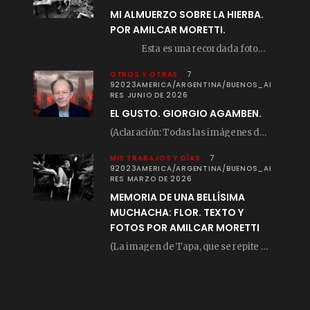
MI ALMUERZO SOBRE LA HIERBA.
POR AMILCAR MORETTI.
Esta es una recordada fotografía que registré…
OTROS Y OTRAS
7
92023AMERICA/ARGENTINA/BUENOS_AI
RES JUNIO DE 2026
EL GUSTO. GIORGIO AGAMBEN.
(Aclaración: Todas las imágenes de este posteo fueron tomadas de Bloghemia.com, y todos los…
MIS TRABAJOS Y DÍAS
7
92023AMERICA/ARGENTINA/BUENOS_AI
RES MARZO DE 2026
MEMORIA DE UNA BELLÍSIMA
MUCHACHA: FLOR. TEXTO Y
FOTOS POR AMILCAR MORETTI
(La imagen de Tapa, que se repite arriba, fue compuesta por Amilcar Moretti el viernes…