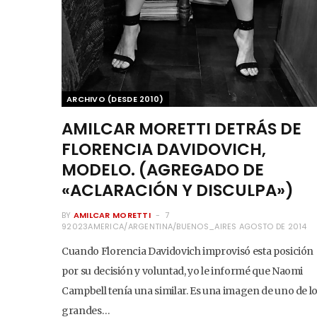
ARCHIVO (DESDE 2010)
AMILCAR MORETTI DETRÁS DE
FLORENCIA DAVIDOVICH,
MODELO. (AGREGADO DE
«ACLARACIÓN Y DISCULPA»)
BY
AMILCAR MORETTI
7
92023AMERICA/ARGENTINA/BUENOS_AIRES AGOSTO DE 2014
Cuando Florencia Davidovich improvisó esta posición
por su decisión y voluntad, yo le informé que Naomi
Campbell tenía una similar. Es una imagen de uno de l
grandes…