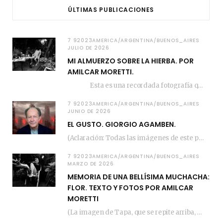
ÚLTIMAS PUBLICACIONES
7 92023AMERICA/ARGENTINA/BUENOS_AIRES
JULIO DE 2026
MI ALMUERZO SOBRE LA HIERBA. POR
AMILCAR MORETTI.
Esta es una recordada fotografía que registré…
7 92023AMERICA/ARGENTINA/BUENOS_AIRES
JUNIO DE 2026
EL GUSTO. GIORGIO AGAMBEN.
(Aclaración: Todas las imágenes de este posteo fueron tomadas de Bloghemia.com, y todos los…
7 92023AMERICA/ARGENTINA/BUENOS_AIRES
MARZO DE 2026
MEMORIA DE UNA BELLÍSIMA MUCHACHA:
FLOR. TEXTO Y FOTOS POR AMILCAR
MORETTI
(La imagen de Tapa, que se repite arriba, fue compuesta por Amilcar Moretti el viernes…