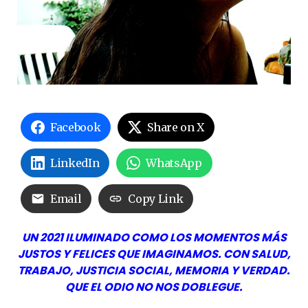
Facebook
Share on X
LinkedIn
WhatsApp
Email
Copy Link
UN 2021 ILUMINADO COMO LOS MOMENTOS MÁS
JUSTOS Y FELICES QUE IMAGINAMOS. CON SALUD,
TRABAJO, JUSTICIA SOCIAL, MEMORIA Y VERDAD.
QUE EL ODIO NO NOS DOBLEGUE.