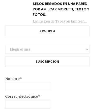
SESOS REGADOS EN UNA PARED.
POR AMILCAR MORETTI, TEXTO Y
FOTOS.
La imagen de Tapa (ver también más arriba) fue compuesta en estos días de febrero…
ARCHIVO
Archivo
SUSCRIPCIÓN
Nombre*
Correo electrónico*