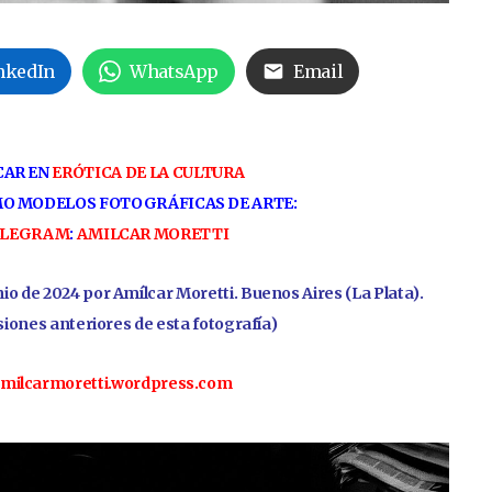
nkedIn
WhatsApp
Email
CAR EN
ERÓTICA DE LA CULTURA
O MODELOS FOTOGRÁFICAS DE ARTE:
ELEGRAM
:
AMILCAR MORETTI
io de 2024 por Amílcar Moretti. Buenos Aires (La Plata).
siones anteriores de esta fotografía)
/amilcarmoretti.wordpress.com