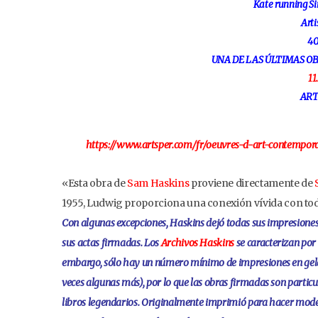
Kate running Si
Arti
40
UNA DE LAS ÚLTIMAS OB
11
ART
https://www.artsper.com/fr/oeuvres-d-art-contempo
«Esta obra de
Sam Haskins
proviene directamente de
S
1955, Ludwig proporciona una conexión vívida con toda 
Con algunas excepciones, Haskins dejó todas sus impresiones 
sus actas firmadas. Los
Archivos Haskins
se caracterizan por
embargo, sólo hay un número mínimo de impresiones en gelat
veces algunas más), por lo que las obras firmadas son partic
libros legendarios. Originalmente imprimió para hacer modelos