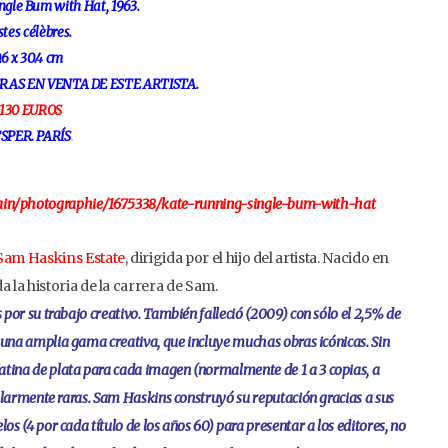
ngle Bum with Hat, 1963.
stes célèbres.
.6 x 30.4 cm
RAS EN VENTA DE ESTE ARTISTA.
.130 EUROS
SPER. PARÍS
.
rain/photographie/1675338/kate-running-single-bum-with-hat
am Haskins Estate
, dirigida por el hijo del artista. Nacido en
la historia de la carrera de Sam.
por su trabajo creativo. También falleció (2009) con sólo el 2,5% de
 una amplia gama creativa, que incluye muchas obras icónicas. Sin
ina de plata para cada imagen (normalmente de 1 a 3 copias, a
ularmente raras. Sam Haskins construyó su reputación gracias a sus
 (4 por cada título de los años 60) para presentar a los editores, no