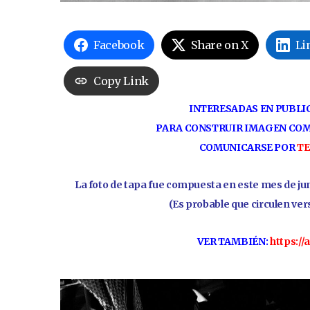
Facebook
Share on X
Li
Copy Link
INTERESADAS EN PUBLI
PARA CONSTRUIR IMAGEN COM
COMUNICARSE
POR
T
La foto de tapa fue compuesta en este mes de jun
(Es probable que circulen ver
VER TAMBIÉN:
https:/