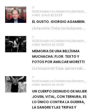
7
92023AMERICA/ARGENTINA/BUENOS_
AIRES JUNIO DE 2026
EL GUSTO. GIORGIO AGAMBEN.
(Aclaración: Todas las imágenes de este posteo fueron tomadas de Bloghemia.com, y todos los…
7
92023AMERICA/ARGENTINA/BUENOS_
AIRES MARZO DE 2026
MEMORIA DE UNA BELLÍSIMA
MUCHACHA: FLOR. TEXTO Y
FOTOS POR AMILCAR MORETTI
(La imagen de Tapa, que se repite arriba, fue compuesta por Amilcar Moretti el viernes…
7
92023AMERICA/ARGENTINA/BUENOS_
AIRES MARZO DE 2026
UN CUERPO DESNUDO DE MUJER
JOVEN, VITAL, CON TERNURA, ES
LO ÚNICO CONTRA LA GUERRA,
LA SANGRE Y LAS TRIPAS Y