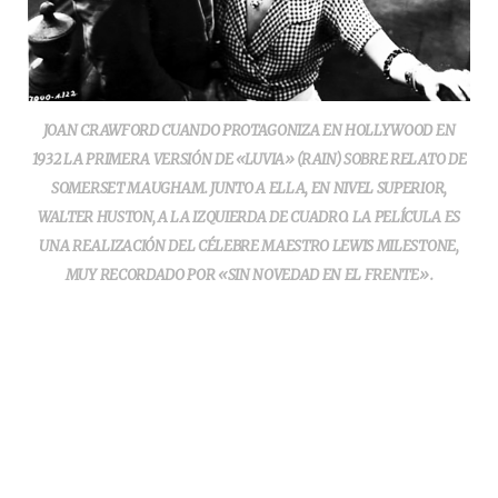
JOAN CRAWFORD CUANDO PROTAGONIZA EN HOLLYWOOD EN
1932 LA PRIMERA VERSIÓN DE «LUVIA» (RAIN) SOBRE RELATO DE
SOMERSET MAUGHAM. JUNTO A ELLA, EN NIVEL SUPERIOR,
WALTER HUSTON, A LA IZQUIERDA DE CUADRO. LA PELÍCULA ES
UNA REALIZACIÓN DEL CÉLEBRE MAESTRO LEWIS MILESTONE,
MUY RECORDADO POR «SIN NOVEDAD EN EL FRENTE».