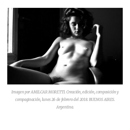
Imagen por AMILCAR MORETTI. Creación, edición, composición y
compaginación, lunes 26 de febrero del 2018. BUENOS AIRES.
Argentina.