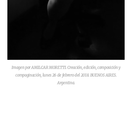
Imagen por AMILCAR MORETTI. Creación, edición, composición y
compaginación, lunes 26 de febrero del 2018. BUENOS AIRES.
Argentina.