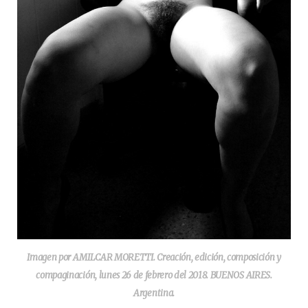
Imagen por AMILCAR MORETTI. Creación, edición, composición y
compaginación, lunes 26 de febrero del 2018. BUENOS AIRES.
Argentina.