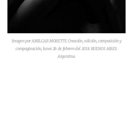
Imagen por AMILCAR MORETTI. Creación, edición, composición y
compaginación, lunes 26 de febrero del 2018. BUENOS AIRES.
Argentina.