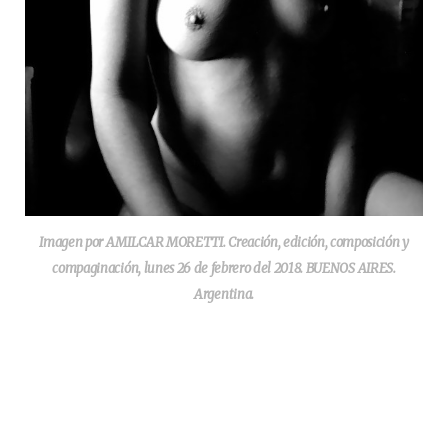
Imagen por AMILCAR MORETTI. Creación, edición, composición y
compaginación, lunes 26 de febrero del 2018. BUENOS AIRES.
Argentina.