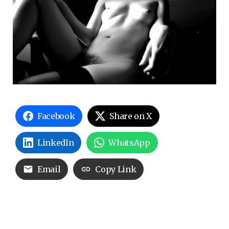
Facebook
Share on X
LinkedIn
WhatsApp
Email
Copy Link