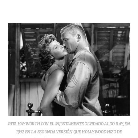
RITA HAYWORTH CON EL INJUSTAMENTE OLVIDADO ALDO RAY, EN
1952 EN LA SEGUNDA VERSIÓN QUE HOLLYWOOD HIZO DE