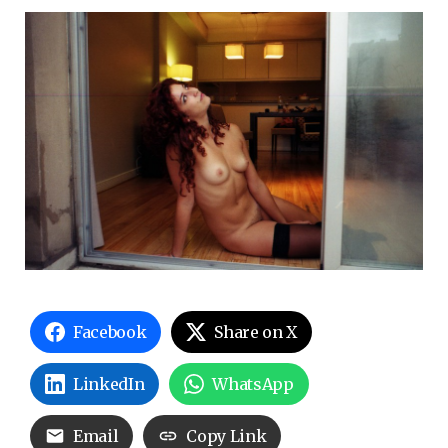
Facebook
Share on X
LinkedIn
WhatsApp
Email
Copy Link