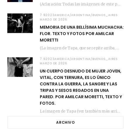
(Aclaración: Todas las imágenes de este posteo fueron tomadas de Bloghemia.com, y todos los…
7 92023AMERICA/ARGENTINA/BUENOS_AIRES
MARZO DE 2026
MEMORIA DE UNA BELLÍSIMA MUCHACHA:
FLOR. TEXTO Y FOTOS POR AMILCAR
MORETTI
(La imagen de Tapa, que se repite arriba, fue compuesta por Amilcar Moretti el viernes…
7 92023AMERICA/ARGENTINA/BUENOS_AIRES
MARZO DE 2026
UN CUERPO DESNUDO DE MUJER JOVEN,
VITAL, CON TERNURA, ES LO ÚNICO
CONTRA LA GUERRA, LA SANGRE Y LAS
TRIPAS Y SESOS REGADOS EN UNA
PARED. POR AMILCAR MORETTI, TEXTO Y
FOTOS.
La imagen de Tapa (ver también más arriba) fue compuesta en estos días de febrero…
ARCHIVO