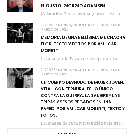
EL GUSTO. GIORGIO AGAMBEN.
(Aclaración: Todas las imágenes de este posteo fueron tomadas de Bloghemia.com, y todos los…
7 92023AMERICA/ARGENTINA/BUENOS_AIRES
MARZO DE 2026
MEMORIA DE UNA BELLÍSIMA MUCHACHA:
FLOR. TEXTO Y FOTOS POR AMILCAR
MORETTI
(La imagen de Tapa, que se repite arriba, fue compuesta por Amilcar Moretti el viernes…
7 92023AMERICA/ARGENTINA/BUENOS_AIRES
MARZO DE 2026
UN CUERPO DESNUDO DE MUJER JOVEN,
VITAL, CON TERNURA, ES LO ÚNICO
CONTRA LA GUERRA, LA SANGRE Y LAS
TRIPAS Y SESOS REGADOS EN UNA
PARED. POR AMILCAR MORETTI, TEXTO Y
FOTOS.
La imagen de Tapa (ver también más arriba) fue compuesta en estos días de febrero…