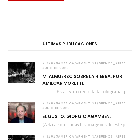
ÚLTIMAS PUBLICACIONES
7 92023AMERICA/ARGENTINA/BUENOS_AIRES
JULIO DE 2026
MI ALMUERZO SOBRE LA HIERBA. POR
AMILCAR MORETTI.
Esta es una recordada fotografía que registré…
7 92023AMERICA/ARGENTINA/BUENOS_AIRES
JUNIO DE 2026
EL GUSTO. GIORGIO AGAMBEN.
(Aclaración: Todas las imágenes de este posteo fueron tomadas de Bloghemia.com, y todos los…
7 92023AMERICA/ARGENTINA/BUENOS_AIRES