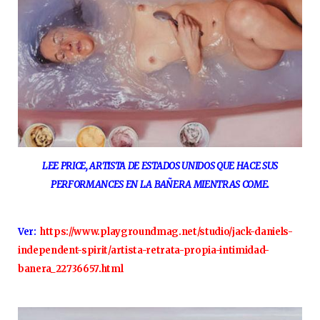
LEE PRICE, ARTISTA DE ESTADOS UNIDOS QUE HACE SUS
PERFORMANCES EN LA BAÑERA MIENTRAS COME.
Ver:
https://www.playgroundmag.net/studio/jack-daniels-
independent-spirit/artista-retrata-propia-intimidad-
banera_22736657.html