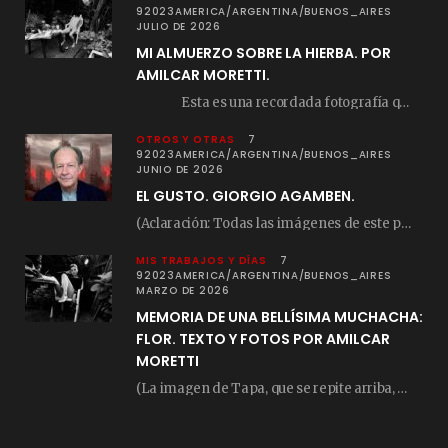
92023AMERICA/ARGENTINA/BUENOS_AIRES
JULIO DE 2026
MI ALMUERZO SOBRE LA HIERBA. POR
AMILCAR MORETTI.
Esta es una recordada fotografía que registré…
OTROS Y OTRAS
7
92023AMERICA/ARGENTINA/BUENOS_AIRES
JUNIO DE 2026
EL GUSTO. GIORGIO AGAMBEN.
(Aclaración: Todas las imágenes de este posteo fueron tomadas de Bloghemia.com, y todos los…
MIS TRABAJOS Y DÍAS
7
92023AMERICA/ARGENTINA/BUENOS_AIRES
MARZO DE 2026
MEMORIA DE UNA BELLÍSIMA MUCHACHA:
FLOR. TEXTO Y FOTOS POR AMILCAR
MORETTI
(La imagen de Tapa, que se repite arriba, fue compuesta por Amilcar Moretti el viernes…