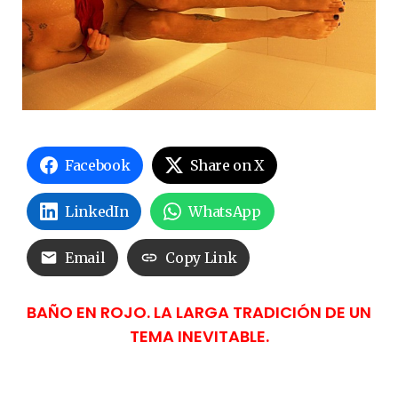
Facebook
Share on X
LinkedIn
WhatsApp
Email
Copy Link
BAÑO EN ROJO. LA LARGA TRADICIÓN DE UN
TEMA INEVITABLE.