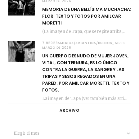
MARZO DE 2026
MEMORIA DE UNA BELLÍSIMA MUCHACHA:
FLOR. TEXTO Y FOTOS POR AMILCAR
MORETTI
(La imagen de Tapa, que se repite arriba, fue compuesta por Amilcar Moretti el viernes…
7 92023AMERICA/ARGENTINA/BUENOS_AIRES
MARZO DE 2026
UN CUERPO DESNUDO DE MUJER JOVEN,
VITAL, CON TERNURA, ES LO ÚNICO
CONTRA LA GUERRA, LA SANGRE Y LAS
TRIPAS Y SESOS REGADOS EN UNA
PARED. POR AMILCAR MORETTI, TEXTO Y
FOTOS.
La imagen de Tapa (ver también más arriba) fue compuesta en estos días de febrero…
ARCHIVO
Archivo