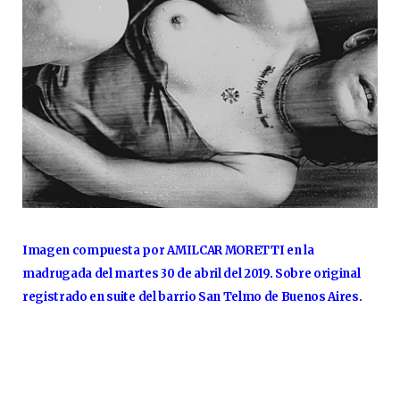
Imagen compuesta por AMILCAR MORETTI en la
madrugada del martes 30 de abril del 2019. Sobre original
registrado en suite del barrio San Telmo de Buenos Aires.