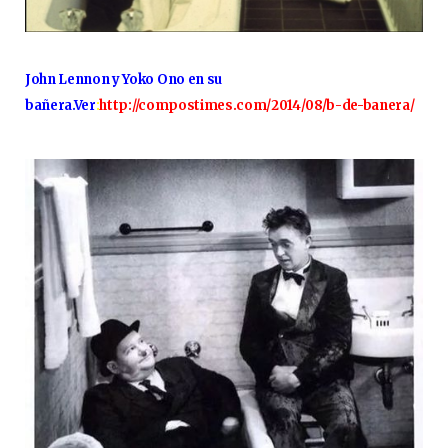
John Lennon y Yoko Ono en su
bañera.
Ver
:
http://compostimes.com/2014/08/b-de-banera/