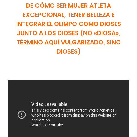
DE CÓMO SER MUJER ATLETA
EXCEPCIONAL, TENER BELLEZA E
INTEGRAR EL OLIMPO COMO DIOSES
JUNTO A LOS DIOSES (NO «DIOSA»,
TÉRMINO AQUÍ VULGARIZADO, SINO
DIOSES)