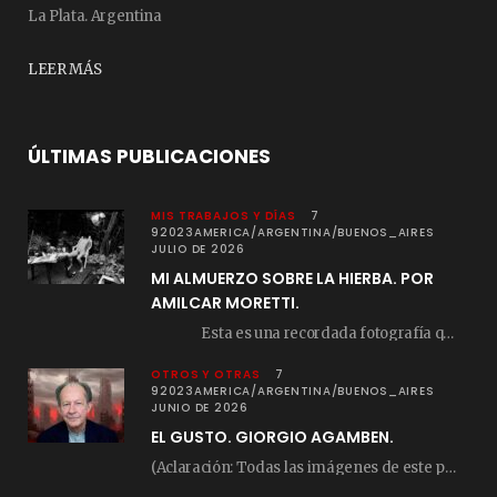
La Plata. Argentina
LEER MÁS
ÚLTIMAS PUBLICACIONES
MIS TRABAJOS Y DÍAS
7
92023AMERICA/ARGENTINA/BUENOS_AIRES
JULIO DE 2026
MI ALMUERZO SOBRE LA HIERBA. POR
AMILCAR MORETTI.
Esta es una recordada fotografía que registré…
OTROS Y OTRAS
7
92023AMERICA/ARGENTINA/BUENOS_AIRES
JUNIO DE 2026
EL GUSTO. GIORGIO AGAMBEN.
(Aclaración: Todas las imágenes de este posteo fueron tomadas de Bloghemia.com, y todos los…