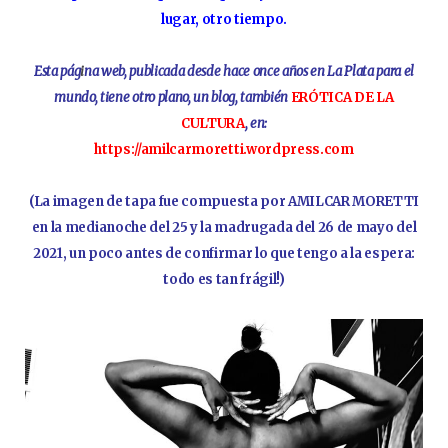
lugar, otro tiempo.
Esta pág
i
na web, publicada desde hace once años en La Plata para el
mundo, tiene otro plano, un blog,
también
ERÓTICA DE LA
CULTURA
, en:
https://amilcarmoretti.wordpress.com
(La imagen de tapa fue compuesta por AMILCAR MORETTI
en la medianoche del 25 y la madrugada del 26 de mayo del
2021, un poco antes de confirmar lo que tengo a la espera:
todo es tan frágil!)