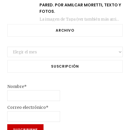
PARED. POR AMILCAR MORETTI, TEXTO Y
FOTOS.
La imagen de Tapa (ver también más arriba) fue compuesta en estos días de febrero…
ARCHIVO
Archivo
SUSCRIPCIÓN
Nombre*
Correo electrónico*