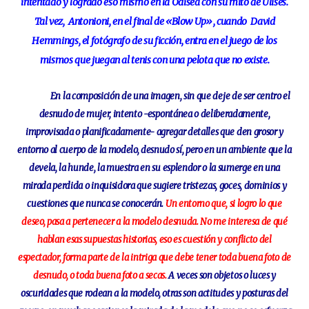
intentado y logrado eso mismo en la Odisea con su mito de Ulises.
Tal vez, Antonioni, en el final de «Blow Up», cuando David
Hemmings, el fotógrafo de su ficción, entra en el juego de los
mismos que juegan al tenis con una pelota que no existe.
En la composición de una imagen, sin que deje de ser centro el
desnudo de mujer, intento -espontánea o deliberadamente,
improvisada o planificadamente- agregar detalles que den grosor y
entorno al cuerpo de la modelo, desnudo sí, pero en un ambiente que la
devela, la hunde, la muestra en su esplendor o la sumerge en una
mirada perdida o inquisidora que sugiere tristezas, goces, dominios y
cuestiones que nunca se conocerán.
Un entorno que, si logro lo que
deseo, pasa a pertenecer a la modelo desnuda. No me interesa de qué
hablan esas supuestas historias, eso es cuestión y conflicto del
espectador, forma parte de la intriga que debe tener toda buena foto de
desnudo, o toda buena foto a secas.
A veces son objetos o luces y
oscuridades que rodean a la modelo, otras son actitudes y posturas del