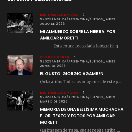
MIS TRABAJOS Y DÍAS
7
92023AMERICA/ARGENTINA/BUENOS_AIRES
JULIO DE 2026
MI ALMUERZO SOBRE LA HIERBA. POR
AMILCAR MORETTI.
Esta es una recordada fotografía que registré…
OTROS Y OTRAS
7
92023AMERICA/ARGENTINA/BUENOS_AIRES
JUNIO DE 2026
EL GUSTO. GIORGIO AGAMBEN.
(Aclaración: Todas las imágenes de este posteo fueron tomadas de Bloghemia.com, y todos los…
MIS TRABAJOS Y DÍAS
7
92023AMERICA/ARGENTINA/BUENOS_AIRES
MARZO DE 2026
MEMORIA DE UNA BELLÍSIMA MUCHACHA:
FLOR. TEXTO Y FOTOS POR AMILCAR
MORETTI
(La imagen de Tapa, que se repite arriba, fue compuesta por Amilcar Moretti el viernes…