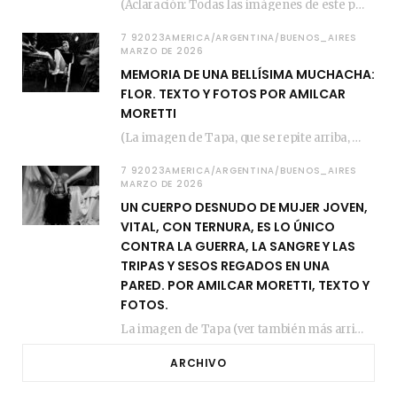
(Aclaración: Todas las imágenes de este posteo fueron tomadas de Bloghemia.com, y todos los…
7 92023AMERICA/ARGENTINA/BUENOS_AIRES
MARZO DE 2026
MEMORIA DE UNA BELLÍSIMA MUCHACHA:
FLOR. TEXTO Y FOTOS POR AMILCAR
MORETTI
(La imagen de Tapa, que se repite arriba, fue compuesta por Amilcar Moretti el viernes…
7 92023AMERICA/ARGENTINA/BUENOS_AIRES
MARZO DE 2026
UN CUERPO DESNUDO DE MUJER JOVEN,
VITAL, CON TERNURA, ES LO ÚNICO
CONTRA LA GUERRA, LA SANGRE Y LAS
TRIPAS Y SESOS REGADOS EN UNA
PARED. POR AMILCAR MORETTI, TEXTO Y
FOTOS.
La imagen de Tapa (ver también más arriba) fue compuesta en estos días de febrero…
ARCHIVO