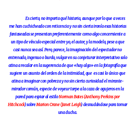
Es cierto, no importa qué historia, aunque por lo que a veces
me han cuchicheado con reticencia y no sin cierta ironía esas historias
fantaseadas se presentan preferentemente como algo concerniente a
un tipo de vínculo especial entre yo, el autor, y la modelo, pese a que
casi nunca sea así. Pero, parece, la imaginación del espectador no
entrenado, ingenuo o burdo, vulgar en su conjeturar interpretativo solo
atina a recalar en la sugerencia de que «hay algo» en la fotografía que
sugiere un asunto del orden de la intimidad, que es casi lo único que
atina a imaginar con pobreza y no sin cierta curiosidad el mirante-
mirador común, especie de voyeur torpe a la caza de agujeros en la
pared para espiar al estilo
Norman Bates (Anthony Perkins por
Hitchcock
) sobre
Marion Crane (Janet Leigh
) desnudándose para tomar
una ducha.