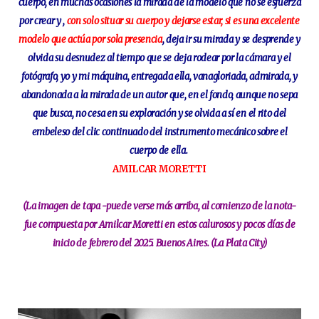
cuerpo, en muchas ocasiones la mirada de la modelo que no se esfuerza
por crear y ,
con solo situar su cuerpo y dejarse estar, si es una excelente
modelo que actúa por sola presencia
, deja ir su mirada y se desprende y
olvida su desnudez al tiempo que se deja rodear por la cámara y el
fotógrafo, yo y mi máquina, entregada ella, vanagloriada, admirada, y
abandonada a la mirada de un autor que, en el fondo, aunque no sepa
que busca, no cesa en su exploración y se olvida a sí en el rito del
embeleso del clic continuado del instrumento mecánico sobre el
cuerpo de ella.
AMILCAR MORETTI
(La imagen de tapa -puede verse más arriba, al comienzo de la nota-
fue compuesta por Amilcar Moretti en estos calurosos y pocos días de
inicio de febrero del 2025. Buenos Aires. (La Plata City)