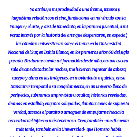
Yo atribuyo mi proclividad a una íntima, intensa y
larguísima relación con el cine, fundacional en mi vínculo con la
imagen y el arte, y casi de inmediato, en la primera juventud, a mi
voraz interés por la historia del arte que despertaron, en especial,
las cátedras universitarias sobre el tema en la Universidad
Nacional del Sur, en Bahía Blanca, en los primeros años 60 del siglo
pasado. Sin darme cuenta mi formación desde niño, en una oscura
sala de cine de todas las noches, me hicieron ingresar de cabeza,
cuerpo y alma en las imágenes. en movimiento o quietas, en su
transcurrir temporal o su congelamiento, en un universo lleno de
peripecias, subtramas imprevistas u ocultas, historias reveladas,
dramas en estallido, engaños solapados, iluminaciones de supuesta
verdad, accesos al paraíso o amagues de empujarme hacia la
oscuridad del infierno más tenebroso. Creo, también -me dí cuenta
más tarde, también en la Universidad- que Homero había