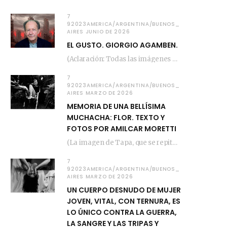
7
92023AMERICA/ARGENTINA/BUENOS_
AIRES JUNIO DE 2026
EL GUSTO. GIORGIO AGAMBEN.
(Aclaración: Todas las imágenes de este posteo fueron tomadas de Bloghemia.com, y todos los…
7
92023AMERICA/ARGENTINA/BUENOS_
AIRES MARZO DE 2026
MEMORIA DE UNA BELLÍSIMA
MUCHACHA: FLOR. TEXTO Y
FOTOS POR AMILCAR MORETTI
(La imagen de Tapa, que se repite arriba, fue compuesta por Amilcar Moretti el viernes…
7
92023AMERICA/ARGENTINA/BUENOS_
AIRES MARZO DE 2026
UN CUERPO DESNUDO DE MUJER
JOVEN, VITAL, CON TERNURA, ES
LO ÚNICO CONTRA LA GUERRA,
LA SANGRE Y LAS TRIPAS Y