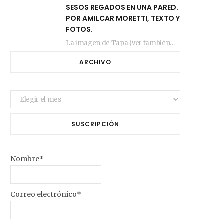
SESOS REGADOS EN UNA PARED.
POR AMILCAR MORETTI, TEXTO Y
FOTOS.
La imagen de Tapa (ver también más arriba) fue compuesta en estos días de febrero…
ARCHIVO
Archivo
SUSCRIPCIÓN
Nombre*
Correo electrónico*