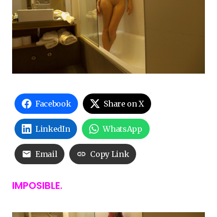
Facebook
Share on X
LinkedIn
WhatsApp
Email
Copy Link
IMPOSIBLE.