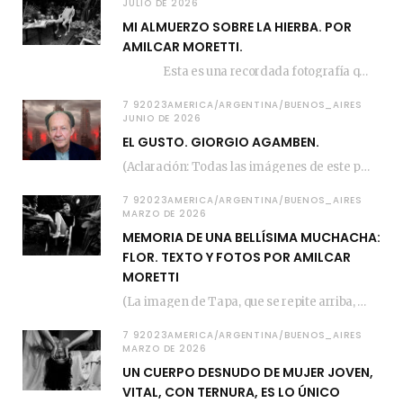
JULIO DE 2026
MI ALMUERZO SOBRE LA HIERBA. POR
AMILCAR MORETTI.
Esta es una recordada fotografía que registré…
7 92023AMERICA/ARGENTINA/BUENOS_AIRES
JUNIO DE 2026
EL GUSTO. GIORGIO AGAMBEN.
(Aclaración: Todas las imágenes de este posteo fueron tomadas de Bloghemia.com, y todos los…
7 92023AMERICA/ARGENTINA/BUENOS_AIRES
MARZO DE 2026
MEMORIA DE UNA BELLÍSIMA MUCHACHA:
FLOR. TEXTO Y FOTOS POR AMILCAR
MORETTI
(La imagen de Tapa, que se repite arriba, fue compuesta por Amilcar Moretti el viernes…
7 92023AMERICA/ARGENTINA/BUENOS_AIRES
MARZO DE 2026
UN CUERPO DESNUDO DE MUJER JOVEN,
VITAL, CON TERNURA, ES LO ÚNICO