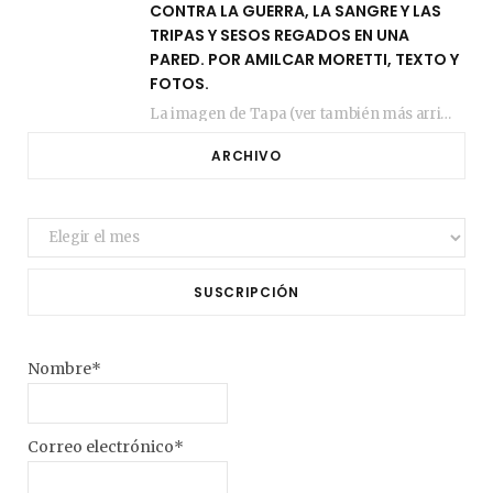
CONTRA LA GUERRA, LA SANGRE Y LAS
TRIPAS Y SESOS REGADOS EN UNA
PARED. POR AMILCAR MORETTI, TEXTO Y
FOTOS.
La imagen de Tapa (ver también más arriba) fue compuesta en estos días de febrero…
ARCHIVO
Archivo
SUSCRIPCIÓN
Nombre*
Correo electrónico*