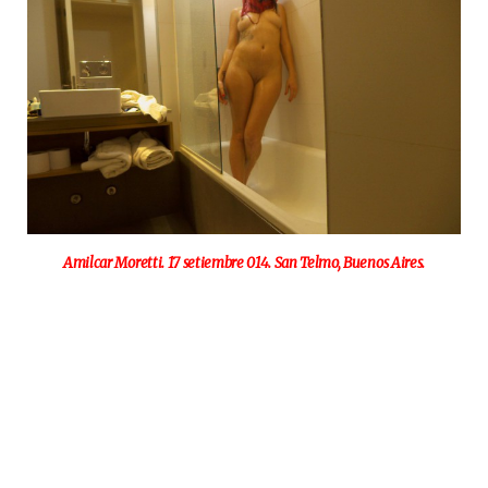
Amilcar Moretti. 17 setiembre 014. San Telmo, Buenos Aires.