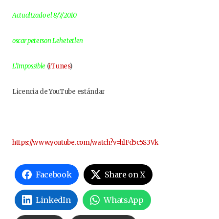
Actualizado el 8/7/2010
oscar peterson Lehetetlen
L’Impossible
(
iTunes
)
Licencia de YouTube estándar
https://www.youtube.com/watch?v=hlFd5c5S3Vk
Facebook
Share on X
LinkedIn
WhatsApp