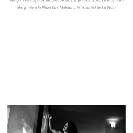
Imagen creada por AMILCAR MORETTI. Julio del 2018, en un quinto
piso frente a la Plaza Islas Malvinas de la ciudad de La Plata.