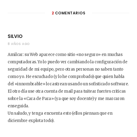
2
COMENTARIOS
SILVIO
8 AÑOS AGO
Amilcar: su Web aparece como sitio «no seguro» en muchas
computadoras. Yo lo puedo ver cambiando la configuración de
seguridad de mi equipo, pero otras personas no saben tanto
como yo. He escuchado (y lo he comprobado) que quien habla
del «innombrable» lo rastrean usando un sofisticado software.
El otro día use otra cuenta de mail para tuitear fuertes criticas
sobre la «Cara de Para» (ya que soy docente) y me marcaron
enseguida.
Un saludo, y tenga encuenta esto (ellos piensan que en
diciembre explota todo).