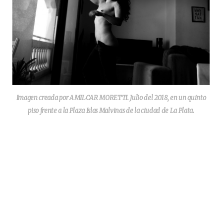
Imagen creada por AMILCAR MORETTI. Julio del 2018, en un quinto
piso frente a la Plaza Islas Malvinas de la ciudad de La Plata.