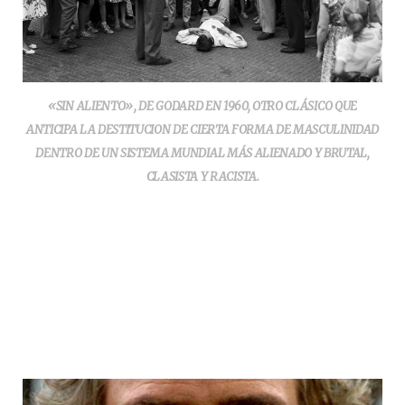
«SIN ALIENTO», DE GODARD EN 1960, OTRO CLÁSICO QUE
ANTICIPA LA DESTITUCION DE CIERTA FORMA DE MASCULINIDAD
DENTRO DE UN SISTEMA MUNDIAL MÁS ALIENADO Y BRUTAL,
CLASISTA Y RACISTA.