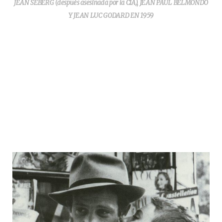
JEAN SEBERG (después asesinada por la CIA), JEAN PAUL BELMONDO
Y JEAN LUC GODARD EN 1959