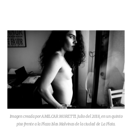
Imagen creada por AMILCAR MORETTI. Julio del 2018, en un quinto
piso frente a la Plaza Islas Malvinas de la ciudad de La Plata.