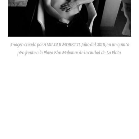
Imagen creada por AMILCAR MORETTI. Julio del 2018, en un quinto
piso frente a la Plaza Islas Malvinas de la ciudad de La Plata.