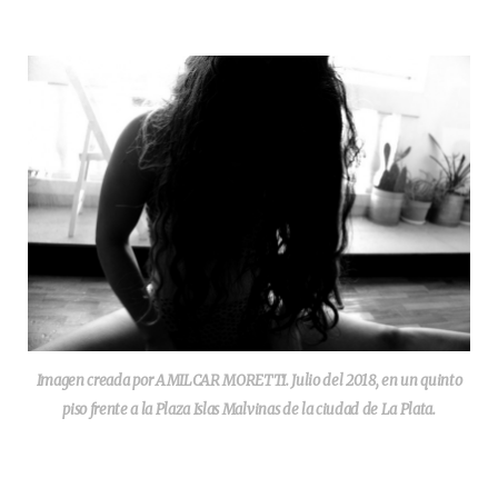
Imagen creada por AMILCAR MORETTI. Julio del 2018, en un quinto
piso frente a la Plaza Islas Malvinas de la ciudad de La Plata.