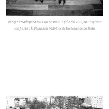
Imagen creada por AMILCAR MORETTI. Julio del 2018, en un quinto
piso frente a la Plaza Islas Malvinas de la ciudad de La Plata.