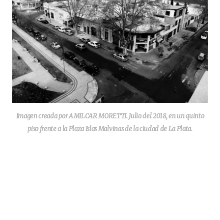
Imagen creada por AMILCAR MORETTI. Julio del 2018, en un quinto
piso frente a la Plaza Islas Malvinas de la ciudad de La Plata.