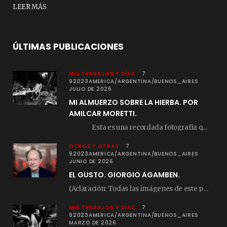
LEER MÁS
ÚLTIMAS PUBLICACIONES
MIS TRABAJOS Y DÍAS
7
92023AMERICA/ARGENTINA/BUENOS_AIRES
JULIO DE 2026
MI ALMUERZO SOBRE LA HIERBA. POR
AMILCAR MORETTI.
Esta es una recordada fotografía que registré…
OTROS Y OTRAS
7
92023AMERICA/ARGENTINA/BUENOS_AIRES
JUNIO DE 2026
EL GUSTO. GIORGIO AGAMBEN.
(Aclaración: Todas las imágenes de este posteo fueron tomadas de Bloghemia.com, y todos los…
MIS TRABAJOS Y DÍAS
7
92023AMERICA/ARGENTINA/BUENOS_AIRES
MARZO DE 2026