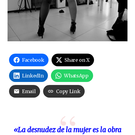
Facebook
Share on X
LinkedIn
WhatsApp
Email
Copy Link
«La desnudez de la mujer es la obra