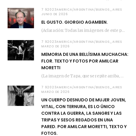
7 92023AMERICA/ARGENTINA/BUENOS_AIRES
JUNIO DE 2026
EL GUSTO. GIORGIO AGAMBEN.
(Aclaración: Todas las imágenes de este posteo fueron tomadas de Bloghemia.com, y todos los…
7 92023AMERICA/ARGENTINA/BUENOS_AIRES
MARZO DE 2026
MEMORIA DE UNA BELLÍSIMA MUCHACHA:
FLOR. TEXTO Y FOTOS POR AMILCAR
MORETTI
(La imagen de Tapa, que se repite arriba, fue compuesta por Amilcar Moretti el viernes…
7 92023AMERICA/ARGENTINA/BUENOS_AIRES
MARZO DE 2026
UN CUERPO DESNUDO DE MUJER JOVEN,
VITAL, CON TERNURA, ES LO ÚNICO
CONTRA LA GUERRA, LA SANGRE Y LAS
TRIPAS Y SESOS REGADOS EN UNA
PARED. POR AMILCAR MORETTI, TEXTO Y
FOTOS.