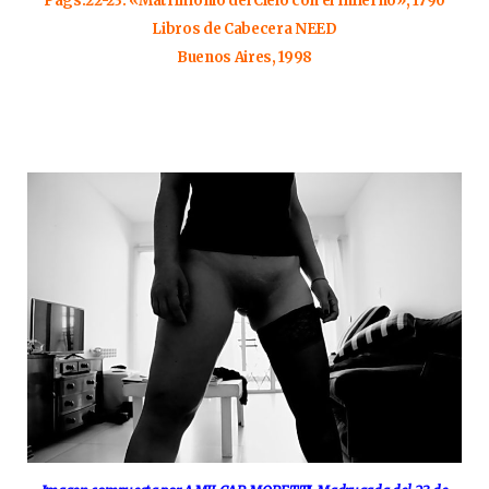
Pags.22-23. «Matrimonio del Cielo con el Infierno», 1790
Libros de Cabecera NEED
Buenos Aires, 1998