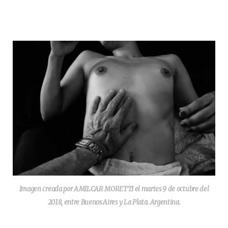
Imagen creada por AMILCAR MORETTI el martes 9 de octubre del
2018, entre Buenos Aires y La Plata. Argentina.