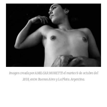
Imagen creada por AMILCAR MORETTI el martes 9 de octubre del
2018, entre Buenos Aires y La Plata. Argentina.