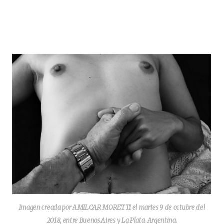
Imagen creada por AMILCAR MORETTI el martes 9 de octubre del
2018, entre Buenos Aires y La Plata. Argentina.