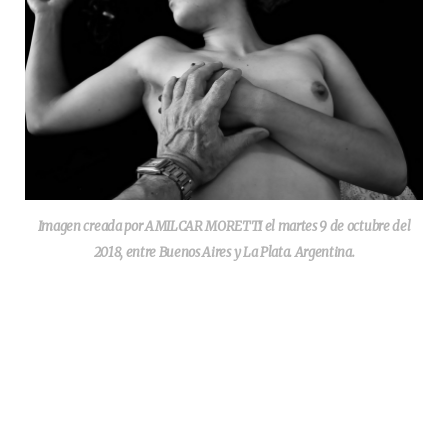
Imagen creada por AMILCAR MORETTI el martes 9 de octubre del
2018, entre Buenos Aires y La Plata. Argentina.