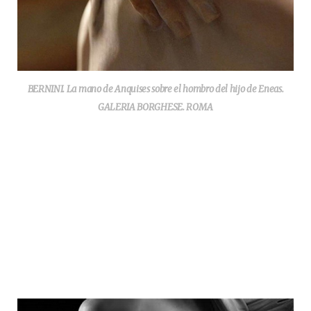
BERNINI. La mano de Anquises sobre el hombro del hijo de Eneas.
GALERIA BORGHESE. ROMA