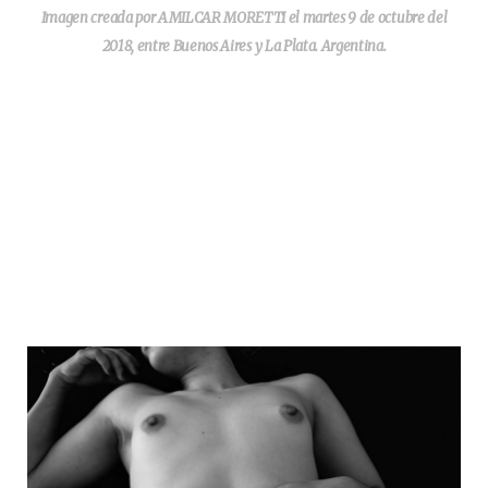
Imagen creada por AMILCAR MORETTI el martes 9 de octubre del
2018, entre Buenos Aires y La Plata. Argentina.