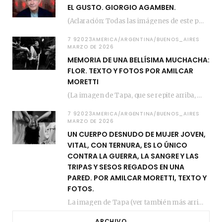
EL GUSTO. GIORGIO AGAMBEN.
(Aclaración: Todas las imágenes de este posteo fueron tomadas de Bloghemia.com, y todos los…
7 92023AMERICA/ARGENTINA/BUENOS_AIRES
MARZO DE 2026
MEMORIA DE UNA BELLÍSIMA MUCHACHA:
FLOR. TEXTO Y FOTOS POR AMILCAR
MORETTI
(La imagen de Tapa, que se repite arriba, fue compuesta por Amilcar Moretti el viernes…
7 92023AMERICA/ARGENTINA/BUENOS_AIRES
MARZO DE 2026
UN CUERPO DESNUDO DE MUJER JOVEN,
VITAL, CON TERNURA, ES LO ÚNICO
CONTRA LA GUERRA, LA SANGRE Y LAS
TRIPAS Y SESOS REGADOS EN UNA
PARED. POR AMILCAR MORETTI, TEXTO Y
FOTOS.
La imagen de Tapa (ver también más arriba) fue compuesta en estos días de febrero…
ARCHIVO