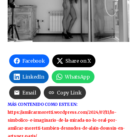
Facebook
Share on X
LinkedIn
WhatsApp
Email
Copy Link
MÁS CONTENIDO COMO ESTE EN:
https://amilcarmoretti.wordpress.com/2024/07/11/lo-
simbolico-e-imaginario-de-la-mirada-no-lo-real-por-
amilcar-moretti-tambien-desnudos-de-alain-doussin-en-
artsper-paris/