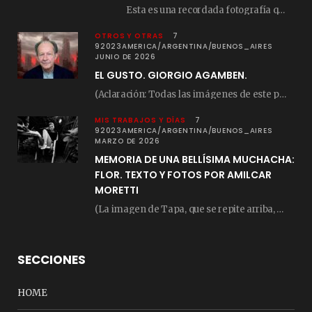
Esta es una recordada fotografía que registré…
OTROS Y OTRAS
7
92023AMERICA/ARGENTINA/BUENOS_AIRES
JUNIO DE 2026
EL GUSTO. GIORGIO AGAMBEN.
(Aclaración: Todas las imágenes de este posteo fueron tomadas de Bloghemia.com, y todos los…
MIS TRABAJOS Y DÍAS
7
92023AMERICA/ARGENTINA/BUENOS_AIRES
MARZO DE 2026
MEMORIA DE UNA BELLÍSIMA MUCHACHA:
FLOR. TEXTO Y FOTOS POR AMILCAR
MORETTI
(La imagen de Tapa, que se repite arriba, fue compuesta por Amilcar Moretti el viernes…
SECCIONES
HOME