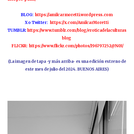
BLOG:
https://amilcarmoretti.wordpress.com
X o Twitter:
https://x.com/AmilcarMoretti
TUMBLR:
https://www.tumblr.com/blog/eroticadelaculturas
blog
FLICKR:
https://www.flickr.com/photos/196797252@N03/
(La imagen de tapa -y más arriba- es una edición estreno de
este mes de julio del 2024. BUENOS AIRES)