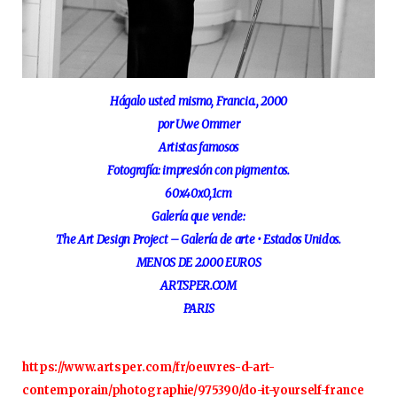
Hágalo usted mismo, Francia., 2000
por Uwe Ommer
Artistas famosos
Fotografía: impresión con pigmentos.
60x40x0,1cm
Galería que vende:
The Art Design Project – Galería de arte • Estados Unidos.
MENOS DE 2.000 EUROS
ARTSPER.COM
PARIS
https://www.artsper.com/fr/oeuvres-d-art-
contemporain/photographie/975390/do-it-yourself-france