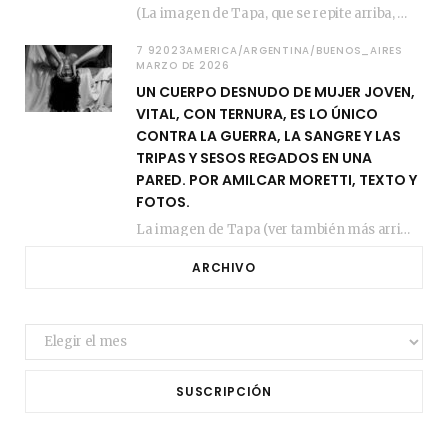
(La imagen de Tapa, que se repite arriba, fue compuesta por Amilcar Moretti el viernes…
7 92023AMERICA/ARGENTINA/BUENOS_AIRES
MARZO DE 2026
UN CUERPO DESNUDO DE MUJER JOVEN,
VITAL, CON TERNURA, ES LO ÚNICO
CONTRA LA GUERRA, LA SANGRE Y LAS
TRIPAS Y SESOS REGADOS EN UNA
PARED. POR AMILCAR MORETTI, TEXTO Y
FOTOS.
La imagen de Tapa (ver también más arriba) fue compuesta en estos días de febrero…
ARCHIVO
Archivo
SUSCRIPCIÓN