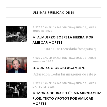
ÚLTIMAS PUBLICACIONES
7 92023AMERICA/ARGENTINA/BUENOS_AIRES
JULIO DE 2026
MI ALMUERZO SOBRE LA HIERBA. POR
AMILCAR MORETTI.
Esta es una recordada fotografía que registré…
7 92023AMERICA/ARGENTINA/BUENOS_AIRES
JUNIO DE 2026
EL GUSTO. GIORGIO AGAMBEN.
(Aclaración: Todas las imágenes de este posteo fueron tomadas de Bloghemia.com, y todos los…
7 92023AMERICA/ARGENTINA/BUENOS_AIRES
MARZO DE 2026
MEMORIA DE UNA BELLÍSIMA MUCHACHA:
FLOR. TEXTO Y FOTOS POR AMILCAR
MORETTI