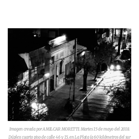
Imagen creada por AMILCAR MORETTI. Martes 15 de mayo del 2018.
Dúplex cuarto piso de calle 46 y 15, en La Plata (a 60 kilómetros del sur