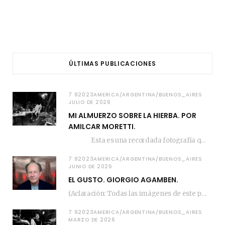
ÚLTIMAS PUBLICACIONES
7 92023AMERICA/ARGENTINA/BUENOS_AIRES
JULIO DE 2026
MI ALMUERZO SOBRE LA HIERBA. POR
AMILCAR MORETTI.
Esta es una recordada fotografía que registré…
7 92023AMERICA/ARGENTINA/BUENOS_AIRES
JUNIO DE 2026
EL GUSTO. GIORGIO AGAMBEN.
(Aclaración: Todas las imágenes de este posteo fueron tomadas de Bloghemia.com, y todos los…
7 92023AMERICA/ARGENTINA/BUENOS_AIRES
MARZO DE 2026