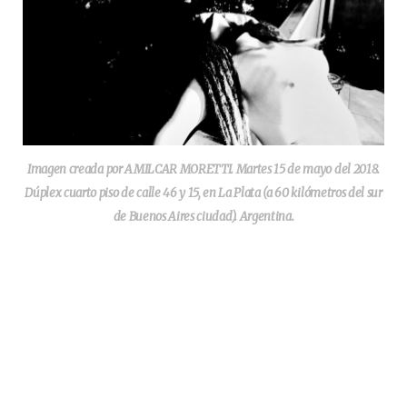
Imagen creada por AMILCAR MORETTI. Martes 15 de mayo del 2018.
Dúplex cuarto piso de calle 46 y 15, en La Plata (a 60 kilómetros del sur
de Buenos Aires ciudad). Argentina.