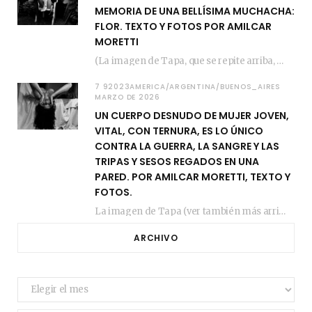
MEMORIA DE UNA BELLÍSIMA MUCHACHA:
FLOR. TEXTO Y FOTOS POR AMILCAR
MORETTI
(La imagen de Tapa, que se repite arriba, fue compuesta por Amilcar Moretti el viernes…
7 92023AMERICA/ARGENTINA/BUENOS_AIRES
MARZO DE 2026
UN CUERPO DESNUDO DE MUJER JOVEN,
VITAL, CON TERNURA, ES LO ÚNICO
CONTRA LA GUERRA, LA SANGRE Y LAS
TRIPAS Y SESOS REGADOS EN UNA
PARED. POR AMILCAR MORETTI, TEXTO Y
FOTOS.
La imagen de Tapa (ver también más arriba) fue compuesta en estos días de febrero…
ARCHIVO
Archivo