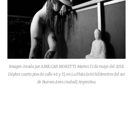
Imagen creada por AMILCAR MORETTI. Martes 15 de mayo del 2018.
Dúplex cuarto piso de calle 46 y 15, en La Plata (a 60 kilómetros del sur
de Buenos Aires ciudad). Argentina.