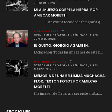
JULIO DE 2026
MI ALMUERZO SOBRE LA HIERBA. POR
AMILCAR MORETTI.
Esta es una recordada fotografía que registré…
OTROS Y OTRAS
7
92023AMERICA/ARGENTINA/BUENOS_AIRES
JUNIO DE 2026
EL GUSTO. GIORGIO AGAMBEN.
(Aclaración: Todas las imágenes de este posteo fueron tomadas de Bloghemia.com, y todos los…
MIS TRABAJOS Y DÍAS
7
92023AMERICA/ARGENTINA/BUENOS_AIRES
MARZO DE 2026
MEMORIA DE UNA BELLÍSIMA MUCHACHA:
FLOR. TEXTO Y FOTOS POR AMILCAR
MORETTI
(La imagen de Tapa, que se repite arriba, fue compuesta por Amilcar Moretti el viernes…
SECCIONES