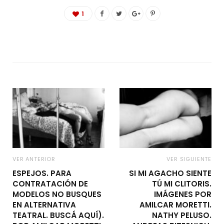
1
VER ANTERIOR
VER SIGUIENTE
ESPEJOS. PARA
SI MI AGACHO SIENTE
CONTRATACIÓN DE
TÚ MI CLITORIS.
MODELOS NO BUSQUES
IMÁGENES POR
EN ALTERNATIVA
AMILCAR MORETTI.
TEATRAL. BUSCÁ AQUÍ).
NATHY PELUSO.