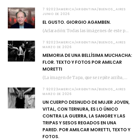
7 92023AMERICA/ARGENTINA/BUENOS_AIRES
JUNIO DE 2026
EL GUSTO. GIORGIO AGAMBEN.
(Aclaración: Todas las imágenes de este posteo fueron tomadas de Bloghemia.com, y todos los…
7 92023AMERICA/ARGENTINA/BUENOS_AIRES
MARZO DE 2026
MEMORIA DE UNA BELLÍSIMA MUCHACHA:
FLOR. TEXTO Y FOTOS POR AMILCAR
MORETTI
(La imagen de Tapa, que se repite arriba, fue compuesta por Amilcar Moretti el viernes…
7 92023AMERICA/ARGENTINA/BUENOS_AIRES
MARZO DE 2026
UN CUERPO DESNUDO DE MUJER JOVEN,
VITAL, CON TERNURA, ES LO ÚNICO
CONTRA LA GUERRA, LA SANGRE Y LAS
TRIPAS Y SESOS REGADOS EN UNA
PARED. POR AMILCAR MORETTI, TEXTO Y
FOTOS.