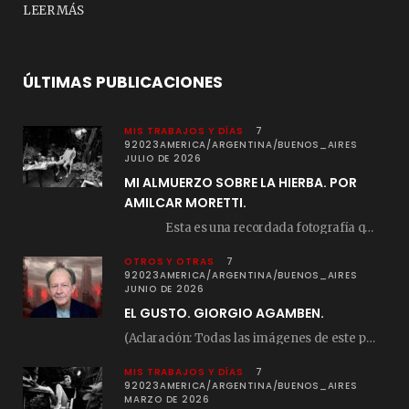
LEER MÁS
ÚLTIMAS PUBLICACIONES
MIS TRABAJOS Y DÍAS
7
92023AMERICA/ARGENTINA/BUENOS_AIRES
JULIO DE 2026
MI ALMUERZO SOBRE LA HIERBA. POR
AMILCAR MORETTI.
Esta es una recordada fotografía que registré…
OTROS Y OTRAS
7
92023AMERICA/ARGENTINA/BUENOS_AIRES
JUNIO DE 2026
EL GUSTO. GIORGIO AGAMBEN.
(Aclaración: Todas las imágenes de este posteo fueron tomadas de Bloghemia.com, y todos los…
MIS TRABAJOS Y DÍAS
7
92023AMERICA/ARGENTINA/BUENOS_AIRES
MARZO DE 2026