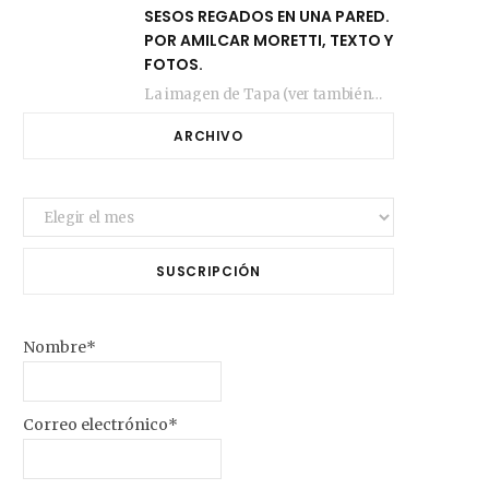
SESOS REGADOS EN UNA PARED.
POR AMILCAR MORETTI, TEXTO Y
FOTOS.
La imagen de Tapa (ver también más arriba) fue compuesta en estos días de febrero…
ARCHIVO
Archivo
SUSCRIPCIÓN
Nombre*
Correo electrónico*