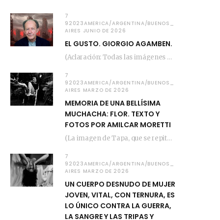
7
92023AMERICA/ARGENTINA/BUENOS_
AIRES JUNIO DE 2026
EL GUSTO. GIORGIO AGAMBEN.
(Aclaración: Todas las imágenes de este posteo fueron tomadas de Bloghemia.com, y todos los…
7
92023AMERICA/ARGENTINA/BUENOS_
AIRES MARZO DE 2026
MEMORIA DE UNA BELLÍSIMA
MUCHACHA: FLOR. TEXTO Y
FOTOS POR AMILCAR MORETTI
(La imagen de Tapa, que se repite arriba, fue compuesta por Amilcar Moretti el viernes…
7
92023AMERICA/ARGENTINA/BUENOS_
AIRES MARZO DE 2026
UN CUERPO DESNUDO DE MUJER
JOVEN, VITAL, CON TERNURA, ES
LO ÚNICO CONTRA LA GUERRA,
LA SANGRE Y LAS TRIPAS Y