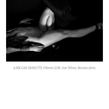
AMILCAR MORETTI. Febrero 2016. San Telmo. Buenos Aires.