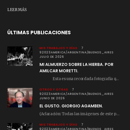
LEER MÁS
ÚLTIMAS PUBLICACIONES
MIS TRABAJOS Y DÍAS
7
92023AMERICA/ARGENTINA/BUENOS_AIRES
JULIO DE 2026
MI ALMUERZO SOBRE LA HIERBA. POR
AMILCAR MORETTI.
Esta es una recordada fotografía que registré…
OTROS Y OTRAS
7
92023AMERICA/ARGENTINA/BUENOS_AIRES
JUNIO DE 2026
EL GUSTO. GIORGIO AGAMBEN.
(Aclaración: Todas las imágenes de este posteo fueron tomadas de Bloghemia.com, y todos los…
MIS TRABAJOS Y DÍAS
7
92023AMERICA/ARGENTINA/BUENOS_AIRES