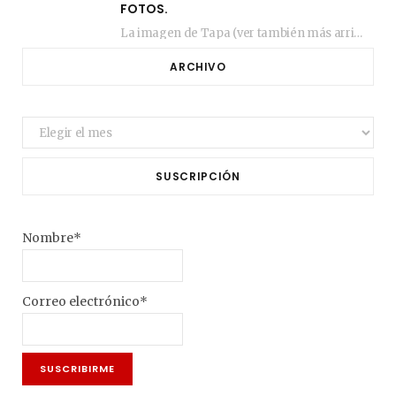
FOTOS.
La imagen de Tapa (ver también más arriba) fue compuesta en estos días de febrero…
ARCHIVO
Archivo
SUSCRIPCIÓN
Nombre*
Correo electrónico*