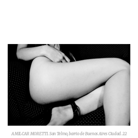
AMILCAR MORETTI. San Telmo, barrio de Buenos Aires Ciudad. 22