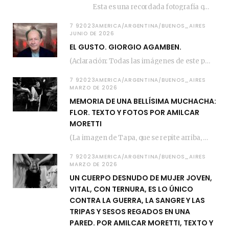
Esta es una recordada fotografía que registré…
7 92023AMERICA/ARGENTINA/BUENOS_AIRES
JUNIO DE 2026
EL GUSTO. GIORGIO AGAMBEN.
(Aclaración: Todas las imágenes de este posteo fueron tomadas de Bloghemia.com, y todos los…
7 92023AMERICA/ARGENTINA/BUENOS_AIRES
MARZO DE 2026
MEMORIA DE UNA BELLÍSIMA MUCHACHA:
FLOR. TEXTO Y FOTOS POR AMILCAR
MORETTI
(La imagen de Tapa, que se repite arriba, fue compuesta por Amilcar Moretti el viernes…
7 92023AMERICA/ARGENTINA/BUENOS_AIRES
MARZO DE 2026
UN CUERPO DESNUDO DE MUJER JOVEN,
VITAL, CON TERNURA, ES LO ÚNICO
CONTRA LA GUERRA, LA SANGRE Y LAS
TRIPAS Y SESOS REGADOS EN UNA
PARED. POR AMILCAR MORETTI, TEXTO Y