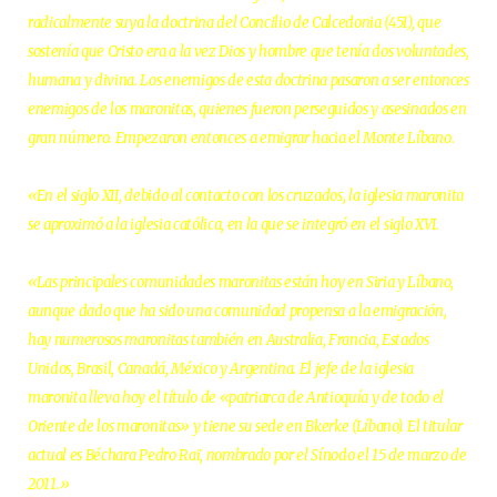
radicalmente suya la doctrina del Concilio de Calcedonia (451), que
sostenía que Cristo era a la vez Dios y hombre que tenía dos voluntades,
humana y divina. Los enemigos de esta doctrina pasaron a ser entonces
enemigos de los maronitas, quienes fueron perseguidos y asesinados en
gran número. Empezaron entonces a emigrar hacia el Monte Líbano.
«En el siglo XII, debido al contacto con los cruzados, la iglesia maronita
se aproximó a la iglesia católica, en la que se integró en el siglo XVI.
«Las principales comunidades maronitas están hoy en Siria y Líbano,
aunque dado que ha sido una comunidad propensa a la emigración,
hay numerosos maronitas también en Australia, Francia, Estados
Unidos, Brasil, Canadá, México y Argentina. El jefe de la iglesia
maronita lleva hoy el título de «patriarca de Antioquía y de todo el
Oriente de los maronitas» y tiene su sede en Bkerke (Líbano). El titular
actual es Béchara Pedro Raï, nombrado por el Sínodo el 15 de marzo de
2011.»