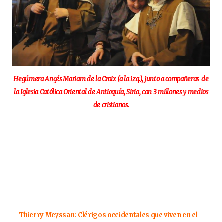
Hegúmera Angés Mariam de la Croix (a la izq.), junto a compañeras de
la Iglesia Católica Oriental de Antioquía, Siria, con 3 millones y medios
de cristianos.
Thierry Meyssan: Clérigos occidentales que viven en el