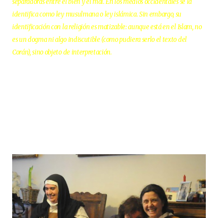
separadoras entre el bien y el mal. En los medios occidentales se la
identifica como ley musulmana o ley islámica. Sin embargo, su
identificación con la religión es matizable: aunque está en el Islam, no
es un dogma ni algo indiscutible (como pudiera serlo el texto del
Corán), sino objeto de interpretación.