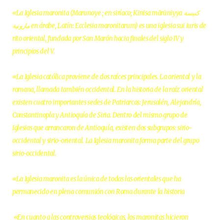
«La Iglesia maronita (Marunoye ; en siríaco; Kinīsa mārūniyya كنيسة
مارونية en árabe, Latín: Ecclesia maronitarum) es una iglesia sui iuris de
rito oriental, fundada por San Marón hacia finales del siglo IV y
principios del V.
«La Iglesia católica proviene de dos raíces principales. La oriental y la
romana, llamada también occidental. En la historia de la raíz oriental
existen cuatro importantes sedes de Patriarcas: Jerusalén, Alejandría,
Constantinopla y Antioquía de Siria. Dentro del mismo grupo de
Iglesias que arrancaron de Antioquía, existen dos subgrupos: sirio-
occidental y sirio-oriental. La Iglesia maronita forma parte del grupo
sirio-occidental.
«La Iglesia maronita es la única de todas las orientales que ha
permanecido en plena comunión con Roma durante la historia
«En cuanto a las controversias teológicas, los maronitas hicieron