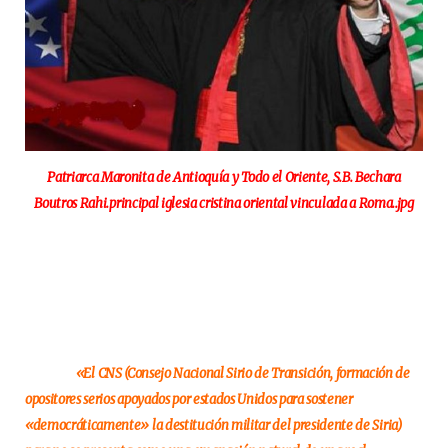
Patriarca Maronita de Antioquía y Todo el Oriente, S.B. Bechara
Boutros Rahi.principal iglesia cristina oriental vinculada a Roma..jpg
«El CNS (Consejo Nacional Sirio de Transición, formación de
opositores serios apoyados por estados Unidos para sostener
«democráticamente» la destitución militar del presidente de Siria)