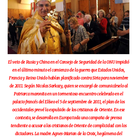
El veto de Rusia y China en el Consejo de Seguridad de la ONU impidió
en el último minuto el comienzo de la guerra que Estados Unidos,
Francia y Reino Unido habían planificado contra Siria para noviembre
de 2011. Según Nicolas Sarkozy, quien se encargó de comunicárselo al
Patriarca maronita en un tormentoso encuentro celebrado en el
palacio francés del Elíseo el 5 de septiembre de 2011, el plan de los
occidentales prevé la expulsión de los cristianos de Oriente. En ese
contexto, se desarrolla en Europa toda una campaña de prensa
tendiente a acusar a los cristianos de Oriente de complicidad con los
dictadores. La madre Agnes-Marian de la Croix, hegúmena del