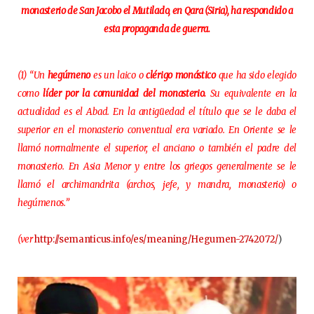
monasterio de San Jacobo el Mutilado, en Qara (Siria), ha respondido a
esta propaganda de guerra.
(1) “Un
hegúmeno
es un laico o
clérigo monástico
que ha sido elegido
como
líder por la comunidad del monasterio.
Su equivalente en la
actualidad es el Abad. En la antigüedad el título que se le daba el
superior en el monasterio conventual era variado. En Oriente se le
llamó normalmente el superior, el anciano o también el padre del
monasterio. En Asia Menor y entre los griegos generalmente se le
llamó el archimandrita (archos, jefe, y mandra, monasterio) o
hegúmenos.”
(ver
http://semanticus.info/es/meaning/Hegumen-2742072/
)