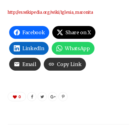
http://es.wikipedia.org/wiki/Iglesia_maronita
Facebook
Share on X
LinkedIn
WhatsApp
Email
Copy Link
0