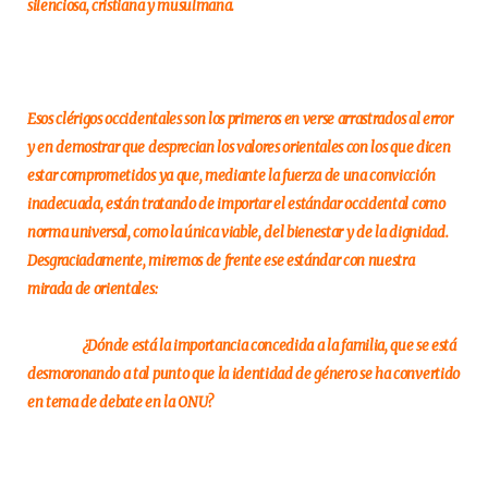
silenciosa, cristiana y musulmana.
Esos clérigos occidentales son los primeros en verse arrastrados al error
y en demostrar que desprecian los valores orientales con los que dicen
estar comprometidos ya que, mediante la fuerza de una convicción
inadecuada, están tratando de importar el estándar occidental como
norma universal, como la única viable, del bienestar y de la dignidad.
Desgraciadamente, miremos de frente ese estándar con nuestra
mirada de orientales:
¿Dónde está la importancia concedida a la familia, que se está
desmoronando a tal punto que la identidad de género se ha convertido
en tema de debate en la ONU?