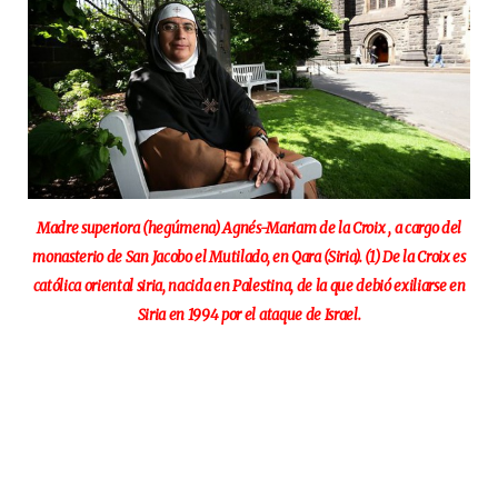
Madre superiora (hegúmena) Agnés-Mariam de la Croix , a cargo del
monasterio de San Jacobo el Mutilado, en Qara (Siria). (1) De la Croix es
católica oriental siria, nacida en Palestina, de la que debió exiliarse en
Siria en 1994 por el ataque de Israel.