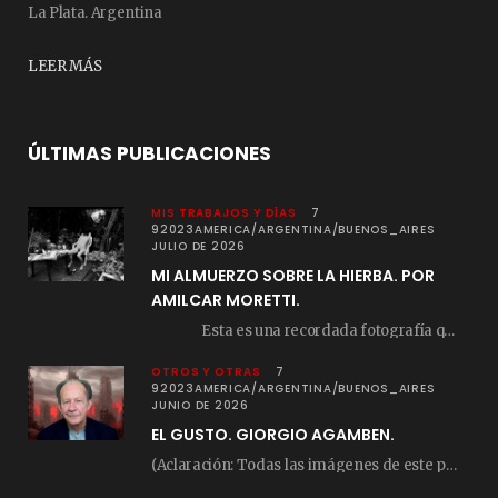
La Plata. Argentina
LEER MÁS
ÚLTIMAS PUBLICACIONES
MIS TRABAJOS Y DÍAS
7
92023AMERICA/ARGENTINA/BUENOS_AIRES
JULIO DE 2026
MI ALMUERZO SOBRE LA HIERBA. POR
AMILCAR MORETTI.
Esta es una recordada fotografía que registré…
OTROS Y OTRAS
7
92023AMERICA/ARGENTINA/BUENOS_AIRES
JUNIO DE 2026
EL GUSTO. GIORGIO AGAMBEN.
(Aclaración: Todas las imágenes de este posteo fueron tomadas de Bloghemia.com, y todos los…