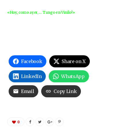
«Hoy, como ayer, … Tango en Vinilo!»
Facebook
Share on X
LinkedIn
WhatsApp
Email
Copy Link
0