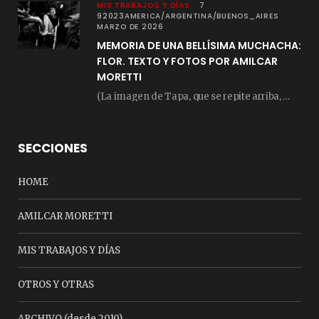
MIS TRABAJOS Y DÍAS
7
92023AMERICA/ARGENTINA/BUENOS_AIRES
MARZO DE 2026
MEMORIA DE UNA BELLÍSIMA MUCHACHA:
FLOR. TEXTO Y FOTOS POR AMILCAR
MORETTI
(La imagen de Tapa, que se repite arriba, fue compuesta por Amilcar Moretti el viernes…
SECCIONES
HOME
AMILCAR MORETTI
MIS TRABAJOS Y DÍAS
OTROS Y OTRAS
ARCHIVO (desde 2010)