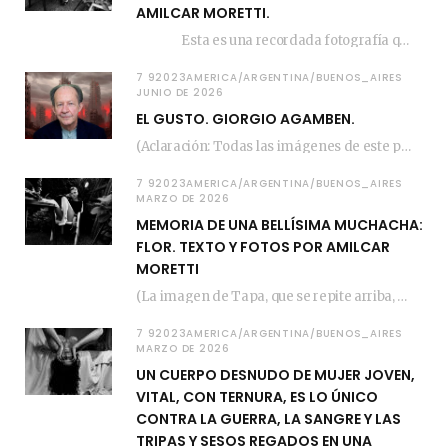
AMILCAR MORETTI.
Esta es una recordada fotografía que registré…
7 92023AMERICA/ARGENTINA/BUENOS_AIRES
JUNIO DE 2026
EL GUSTO. GIORGIO AGAMBEN.
(Aclaración: Todas las imágenes de este posteo fueron tomadas de Bloghemia.com, y todos los…
7 92023AMERICA/ARGENTINA/BUENOS_AIRES
MARZO DE 2026
MEMORIA DE UNA BELLÍSIMA MUCHACHA:
FLOR. TEXTO Y FOTOS POR AMILCAR
MORETTI
(La imagen de Tapa, que se repite arriba, fue compuesta por Amilcar Moretti el viernes…
7 92023AMERICA/ARGENTINA/BUENOS_AIRES
MARZO DE 2026
UN CUERPO DESNUDO DE MUJER JOVEN,
VITAL, CON TERNURA, ES LO ÚNICO
CONTRA LA GUERRA, LA SANGRE Y LAS
TRIPAS Y SESOS REGADOS EN UNA