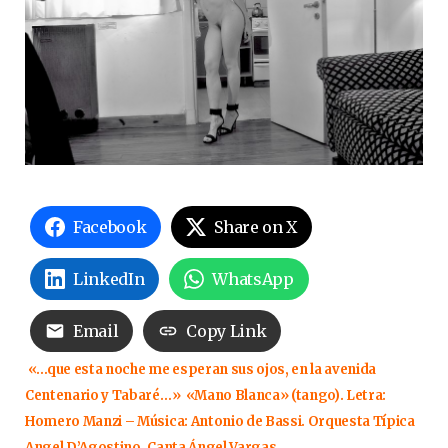
Facebook
Share on X
LinkedIn
WhatsApp
Email
Copy Link
«…que esta noche me esperan sus ojos, en la avenida
Centenario y Tabaré…» «Mano Blanca» (tango). Letra:
Homero Manzi – Música: Antonio de Bassi. Orquesta Típica
Angel D’Agostino. Canta Ángel Vargas.