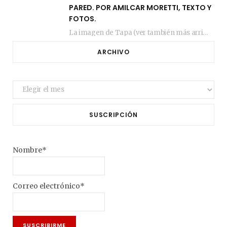
PARED. POR AMILCAR MORETTI, TEXTO Y
FOTOS.
La imagen de Tapa (ver también más arriba) fue compuesta en estos días de febrero…
ARCHIVO
Archivo
SUSCRIPCIÓN
Nombre*
Correo electrónico*