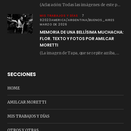
(Aclaración: Todas las imágenes de este posteo fueron tomadas de Bloghemia.com, y todos los…
MIS TRABAJOS Y DÍAS
7
92023AMERICA/ARGENTINA/BUENOS_AIRES
MARZO DE 2026
MEMORIA DE UNA BELLÍSIMA MUCHACHA:
FLOR. TEXTO Y FOTOS POR AMILCAR
MORETTI
(La imagen de Tapa, que se repite arriba, fue compuesta por Amilcar Moretti el viernes…
SECCIONES
HOME
AMILCAR MORETTI
MIS TRABAJOS Y DÍAS
OTROS Y OTRAS