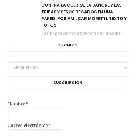
CONTRA LA GUERRA, LA SANGRE Y LAS
TRIPAS Y SESOS REGADOS EN UNA
PARED. POR AMILCAR MORETTI, TEXTO Y
FOTOS.
La imagen de Tapa (ver también más arriba) fue compuesta en estos días de febrero…
ARCHIVO
Archivo
SUSCRIPCIÓN
Nombre*
Correo electrónico*