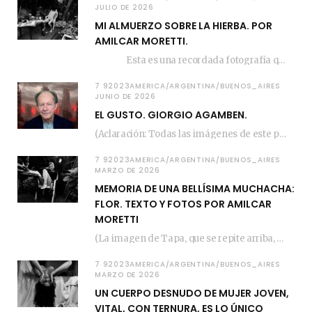
JULIO DE 2026
MI ALMUERZO SOBRE LA HIERBA. POR
AMILCAR MORETTI.
Esta es una recordada fotografía que registré…
7 92023AMERICA/ARGENTINA/BUENOS_AIRES
JUNIO DE 2026
EL GUSTO. GIORGIO AGAMBEN.
(Aclaración: Todas las imágenes de este posteo fueron tomadas de Bloghemia.com, y todos los…
7 92023AMERICA/ARGENTINA/BUENOS_AIRES
MARZO DE 2026
MEMORIA DE UNA BELLÍSIMA MUCHACHA:
FLOR. TEXTO Y FOTOS POR AMILCAR
MORETTI
(La imagen de Tapa, que se repite arriba, fue compuesta por Amilcar Moretti el viernes…
7 92023AMERICA/ARGENTINA/BUENOS_AIRES
MARZO DE 2026
UN CUERPO DESNUDO DE MUJER JOVEN,
VITAL, CON TERNURA, ES LO ÚNICO