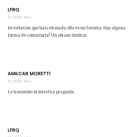
LFRQ
12 AÑOS AGO
De todas las que has retratado, ella es mi favorita. Hay alguna
forma de contactarla? Un abrazo Amilcar.
AMILCAR MORETTI
12 AÑOS AGO
Le transmito tu interés y pregunta.
LFRQ