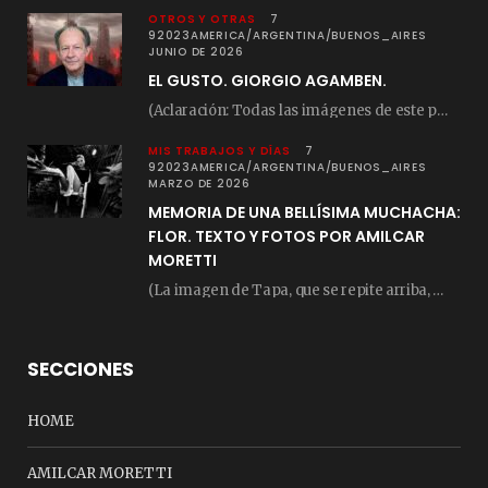
OTROS Y OTRAS
7
92023AMERICA/ARGENTINA/BUENOS_AIRES
JUNIO DE 2026
EL GUSTO. GIORGIO AGAMBEN.
(Aclaración: Todas las imágenes de este posteo fueron tomadas de Bloghemia.com, y todos los…
MIS TRABAJOS Y DÍAS
7
92023AMERICA/ARGENTINA/BUENOS_AIRES
MARZO DE 2026
MEMORIA DE UNA BELLÍSIMA MUCHACHA:
FLOR. TEXTO Y FOTOS POR AMILCAR
MORETTI
(La imagen de Tapa, que se repite arriba, fue compuesta por Amilcar Moretti el viernes…
SECCIONES
HOME
AMILCAR MORETTI