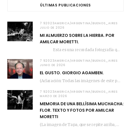
ÚLTIMAS PUBLICACIONES
7 92023AMERICA/ARGENTINA/BUENOS_AIRES
JULIO DE 2026
MI ALMUERZO SOBRE LA HIERBA. POR
AMILCAR MORETTI.
Esta es una recordada fotografía que registré…
7 92023AMERICA/ARGENTINA/BUENOS_AIRES
JUNIO DE 2026
EL GUSTO. GIORGIO AGAMBEN.
(Aclaración: Todas las imágenes de este posteo fueron tomadas de Bloghemia.com, y todos los…
7 92023AMERICA/ARGENTINA/BUENOS_AIRES
MARZO DE 2026
MEMORIA DE UNA BELLÍSIMA MUCHACHA:
FLOR. TEXTO Y FOTOS POR AMILCAR
MORETTI
(La imagen de Tapa, que se repite arriba, fue compuesta por Amilcar Moretti el viernes…