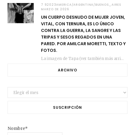
7 92023AMERICA/ARGENTINA/BUENOS_AIRES
MARZO DE 2026
UN CUERPO DESNUDO DE MUJER JOVEN,
VITAL, CON TERNURA, ES LO ÚNICO
CONTRA LA GUERRA, LA SANGRE Y LAS
TRIPAS Y SESOS REGADOS EN UNA
PARED. POR AMILCAR MORETTI, TEXTO Y
FOTOS.
La imagen de Tapa (ver también más arriba) fue compuesta en estos días de febrero…
ARCHIVO
Archivo
SUSCRIPCIÓN
Nombre*