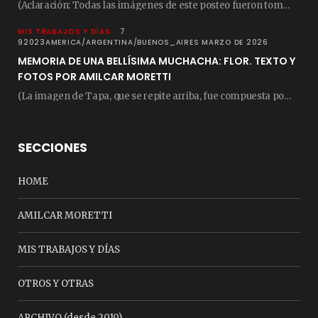
(Aclaración: Todas las imágenes de este posteo fueron tomadas de Bloghemia.com, y todos los…
MIS TRABAJOS Y DÍAS
7
92023AMERICA/ARGENTINA/BUENOS_AIRES MARZO DE 2026
MEMORIA DE UNA BELLÍSIMA MUCHACHA: FLOR. TEXTO Y
FOTOS POR AMILCAR MORETTI
(La imagen de Tapa, que se repite arriba, fue compuesta por Amilcar Moretti el viernes…
SECCIONES
HOME
AMILCAR MORETTI
MIS TRABAJOS Y DÍAS
OTROS Y OTRAS
ARCHIVO (desde 2010)