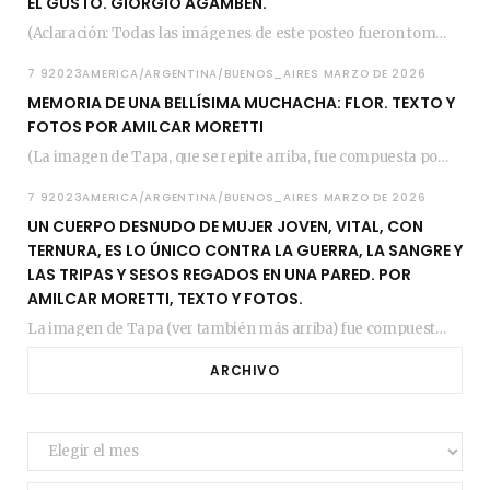
EL GUSTO. GIORGIO AGAMBEN.
(Aclaración: Todas las imágenes de este posteo fueron tomadas de Bloghemia.com, y todos los…
7 92023AMERICA/ARGENTINA/BUENOS_AIRES MARZO DE 2026
MEMORIA DE UNA BELLÍSIMA MUCHACHA: FLOR. TEXTO Y
FOTOS POR AMILCAR MORETTI
(La imagen de Tapa, que se repite arriba, fue compuesta por Amilcar Moretti el viernes…
7 92023AMERICA/ARGENTINA/BUENOS_AIRES MARZO DE 2026
UN CUERPO DESNUDO DE MUJER JOVEN, VITAL, CON
TERNURA, ES LO ÚNICO CONTRA LA GUERRA, LA SANGRE Y
LAS TRIPAS Y SESOS REGADOS EN UNA PARED. POR
AMILCAR MORETTI, TEXTO Y FOTOS.
La imagen de Tapa (ver también más arriba) fue compuesta en estos días de febrero…
ARCHIVO
Archivo