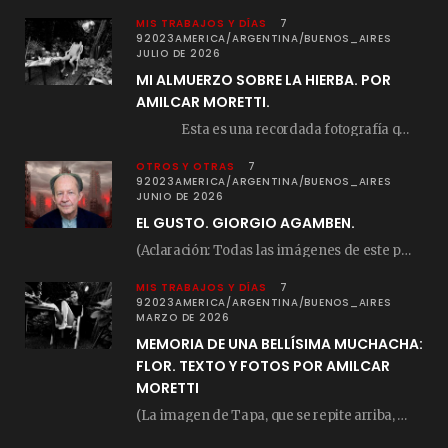
MIS TRABAJOS Y DÍAS
7
92023AMERICA/ARGENTINA/BUENOS_AIRES
JULIO DE 2026
MI ALMUERZO SOBRE LA HIERBA. POR
AMILCAR MORETTI.
Esta es una recordada fotografía que registré…
OTROS Y OTRAS
7
92023AMERICA/ARGENTINA/BUENOS_AIRES
JUNIO DE 2026
EL GUSTO. GIORGIO AGAMBEN.
(Aclaración: Todas las imágenes de este posteo fueron tomadas de Bloghemia.com, y todos los…
MIS TRABAJOS Y DÍAS
7
92023AMERICA/ARGENTINA/BUENOS_AIRES
MARZO DE 2026
MEMORIA DE UNA BELLÍSIMA MUCHACHA:
FLOR. TEXTO Y FOTOS POR AMILCAR
MORETTI
(La imagen de Tapa, que se repite arriba, fue compuesta por Amilcar Moretti el viernes…