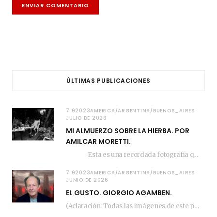
ÚLTIMAS PUBLICACIONES
7 92023AMERICA/ARGENTINA/BUENOS_AIRES
JULIO DE 2026
MI ALMUERZO SOBRE LA HIERBA. POR
AMILCAR MORETTI.
Esta es una recordada fotografía que registré…
7 92023AMERICA/ARGENTINA/BUENOS_AIRES
JUNIO DE 2026
EL GUSTO. GIORGIO AGAMBEN.
(Aclaración: Todas las imágenes de este posteo fueron tomadas de Bloghemia.com, y todos los…