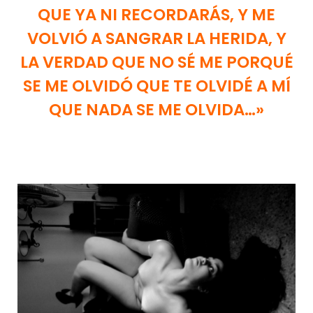
QUE YA NI RECORDARÁS, Y ME
VOLVIÓ A SANGRAR LA HERIDA, Y
LA VERDAD QUE NO SÉ ME PORQUÉ
SE ME OLVIDÓ QUE TE OLVIDÉ A MÍ
QUE NADA SE ME OLVIDA…»