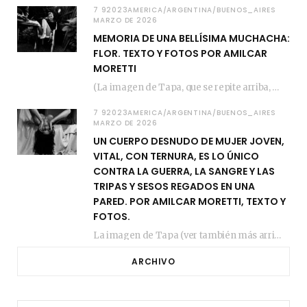
7 92023AMERICA/ARGENTINA/BUENOS_AIRES
MARZO DE 2026
MEMORIA DE UNA BELLÍSIMA MUCHACHA:
FLOR. TEXTO Y FOTOS POR AMILCAR
MORETTI
(La imagen de Tapa, que se repite arriba, fue compuesta por Amilcar Moretti el viernes…
7 92023AMERICA/ARGENTINA/BUENOS_AIRES
MARZO DE 2026
UN CUERPO DESNUDO DE MUJER JOVEN,
VITAL, CON TERNURA, ES LO ÚNICO
CONTRA LA GUERRA, LA SANGRE Y LAS
TRIPAS Y SESOS REGADOS EN UNA
PARED. POR AMILCAR MORETTI, TEXTO Y
FOTOS.
La imagen de Tapa (ver también más arriba) fue compuesta en estos días de febrero…
ARCHIVO