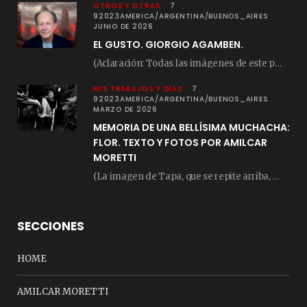
OTROS Y OTRAS
7
92023AMERICA/ARGENTINA/BUENOS_AIRES
JUNIO DE 2026
EL GUSTO. GIORGIO AGAMBEN.
(Aclaración: Todas las imágenes de este posteo fueron tomadas de Bloghemia.com, y todos los…
MIS TRABAJOS Y DÍAS
7
92023AMERICA/ARGENTINA/BUENOS_AIRES
MARZO DE 2026
MEMORIA DE UNA BELLÍSIMA MUCHACHA:
FLOR. TEXTO Y FOTOS POR AMILCAR
MORETTI
(La imagen de Tapa, que se repite arriba, fue compuesta por Amilcar Moretti el viernes…
SECCIONES
HOME
AMILCAR MORETTI