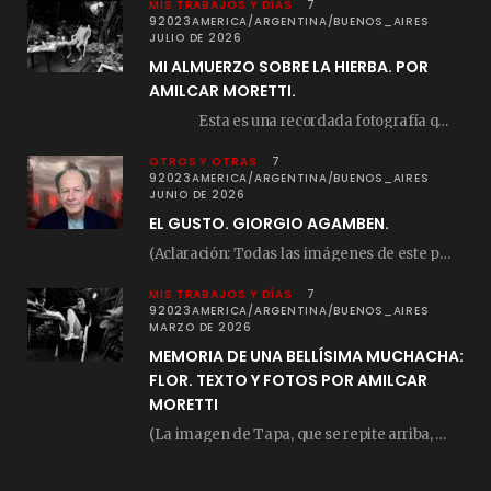
MIS TRABAJOS Y DÍAS
7
92023AMERICA/ARGENTINA/BUENOS_AIRES
JULIO DE 2026
MI ALMUERZO SOBRE LA HIERBA. POR
AMILCAR MORETTI.
Esta es una recordada fotografía que registré…
OTROS Y OTRAS
7
92023AMERICA/ARGENTINA/BUENOS_AIRES
JUNIO DE 2026
EL GUSTO. GIORGIO AGAMBEN.
(Aclaración: Todas las imágenes de este posteo fueron tomadas de Bloghemia.com, y todos los…
MIS TRABAJOS Y DÍAS
7
92023AMERICA/ARGENTINA/BUENOS_AIRES
MARZO DE 2026
MEMORIA DE UNA BELLÍSIMA MUCHACHA:
FLOR. TEXTO Y FOTOS POR AMILCAR
MORETTI
(La imagen de Tapa, que se repite arriba, fue compuesta por Amilcar Moretti el viernes…