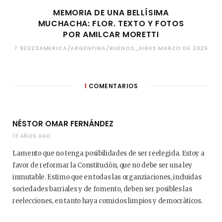
MEMORIA DE UNA BELLÍSIMA
MUCHACHA: FLOR. TEXTO Y FOTOS
POR AMILCAR MORETTI
7 92023AMERICA/ARGENTINA/BUENOS_AIRES MARZO DE 2026
1
COMENTARIOS
NÉSTOR OMAR FERNÁNDEZ
13 AÑOS AGO
Lamento que no tenga posibilidades de ser reelegida. Estoy a
favor de reformar la Constituciòn, que no debe ser una ley
inmutable. Estimo que en todas las organziaciones, incluidas
sociedades barriales y de fomento, deben ser posibles las
reelecciones, en tanto haya comicios limpios y democràticos.