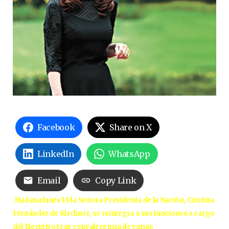
Facebook
Share on X
LinkedIn
WhatsApp
Email
Copy Link
Mañana lunes 18 la Señora Presidenta de la Nación, Cristina
Fernández de Kirchner, se reintegra a sus funciones a cargo
del Ejecutivo tras convalecencia de varias