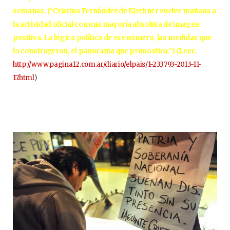
semanas. (“Cristina Fernández de Kirchner vuelve mañana a
la actividad oficial con una mayoría absoluta de imagen
positiva. La lógica política de ese número, las medidas que
lo construyeron, el panorama que pronostica.”) (Leer:
http://www.pagina12.com.ar/diario/elpais/1-233793-2013-11-
17.html
)