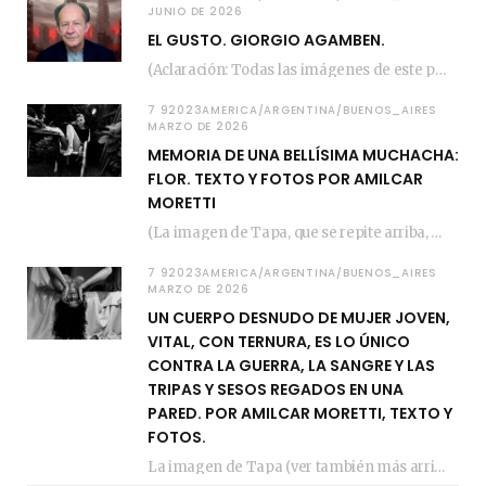
JUNIO DE 2026
EL GUSTO. GIORGIO AGAMBEN.
(Aclaración: Todas las imágenes de este posteo fueron tomadas de Bloghemia.com, y todos los…
7 92023AMERICA/ARGENTINA/BUENOS_AIRES
MARZO DE 2026
MEMORIA DE UNA BELLÍSIMA MUCHACHA:
FLOR. TEXTO Y FOTOS POR AMILCAR
MORETTI
(La imagen de Tapa, que se repite arriba, fue compuesta por Amilcar Moretti el viernes…
7 92023AMERICA/ARGENTINA/BUENOS_AIRES
MARZO DE 2026
UN CUERPO DESNUDO DE MUJER JOVEN,
VITAL, CON TERNURA, ES LO ÚNICO
CONTRA LA GUERRA, LA SANGRE Y LAS
TRIPAS Y SESOS REGADOS EN UNA
PARED. POR AMILCAR MORETTI, TEXTO Y
FOTOS.
La imagen de Tapa (ver también más arriba) fue compuesta en estos días de febrero…