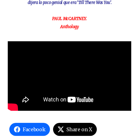
dijera lo poco genial que era ‘Till There Was You’.
PAUL McCARTNEY.
Anthology
Facebook
Share on X