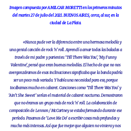
Imagen compuesta por AMILCAR MORETTI en los primeros minutos
del martes 27 de julio del 2021. BUENOS AIRES, cerca, al sur, en la
ciudad de La Plata.
«Nunca pude ver la diferencia entre una hermosa melodía y
una genial canción de rock ‘n’ roll. Aprendí a amar todas las baladas a
través de mi padre y parientes: ‘Till There Was You’, ‘My Funny
Valentine’, pensé que eran buenas melodías. El hecho de que no nos
avergonzáramos de esas inclinaciones significaba que la banda podría
ser un poco más variada. Y había una necesidad para eso, porque
tocábamos mucho en cabaret. Canciones como ‘Till There Was You’ y
‘Ain’t She Sweet’ serían el material de cabaret nocturno. Demostraron
que no éramos un grupo más de rock ‘n’ roll. La colaboración de
composición de Lennon / McCartney se estaba formando durante ese
período. Pasamos de ‘Love Me Do’ a escribir cosas más profundas y
mucho más intensas. Así que fue mejor que alguien no viniera y nos