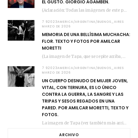
EL GUSTO. GIORGIO AGAMBEN.
(Aclaración: Todas las imágenes de este posteo fueron tomadas de Bloghemia.com, y todos los…
7 92023AMERICA/ARGENTINA/BUENOS_AIRES
MARZO DE 2026
MEMORIA DE UNA BELLÍSIMA MUCHACHA:
FLOR. TEXTO Y FOTOS POR AMILCAR
MORETTI
(La imagen de Tapa, que se repite arriba, fue compuesta por Amilcar Moretti el viernes…
7 92023AMERICA/ARGENTINA/BUENOS_AIRES
MARZO DE 2026
UN CUERPO DESNUDO DE MUJER JOVEN,
VITAL, CON TERNURA, ES LO ÚNICO
CONTRA LA GUERRA, LA SANGRE Y LAS
TRIPAS Y SESOS REGADOS EN UNA
PARED. POR AMILCAR MORETTI, TEXTO Y
FOTOS.
La imagen de Tapa (ver también más arriba) fue compuesta en estos días de febrero…
ARCHIVO