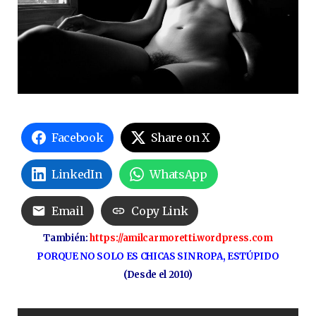
Facebook
Share on X
LinkedIn
WhatsApp
Email
Copy Link
También:
https://amilcarmoretti.wordpress.com
PORQUE NO SOLO ES CHICAS SIN ROPA, ESTÚPIDO
(Desde el 2010)