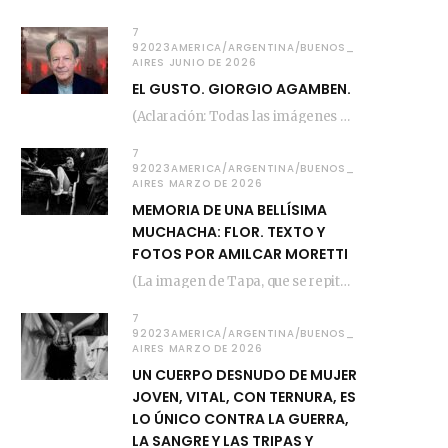
7
92023AMERICA/ARGENTINA/BUENOS_
AIRES JUNIO DE 2026
EL GUSTO. GIORGIO AGAMBEN.
(Aclaración: Todas las imágenes de este posteo fueron tomadas de Bloghemia.com, y todos los…
7
92023AMERICA/ARGENTINA/BUENOS_
AIRES MARZO DE 2026
MEMORIA DE UNA BELLÍSIMA
MUCHACHA: FLOR. TEXTO Y
FOTOS POR AMILCAR MORETTI
(La imagen de Tapa, que se repite arriba, fue compuesta por Amilcar Moretti el viernes…
7
92023AMERICA/ARGENTINA/BUENOS_
AIRES MARZO DE 2026
UN CUERPO DESNUDO DE MUJER
JOVEN, VITAL, CON TERNURA, ES
LO ÚNICO CONTRA LA GUERRA,
LA SANGRE Y LAS TRIPAS Y