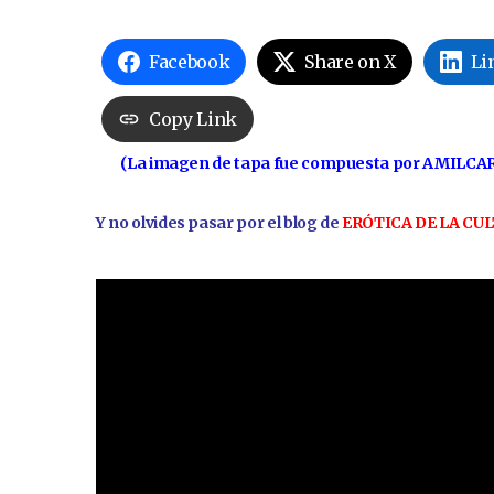
Facebook
Share on X
Li
Copy Link
(La imagen de tapa fue compuesta por AMILCAR
Y no olvides pasar por el blog de
ERÓTICA DE LA CU