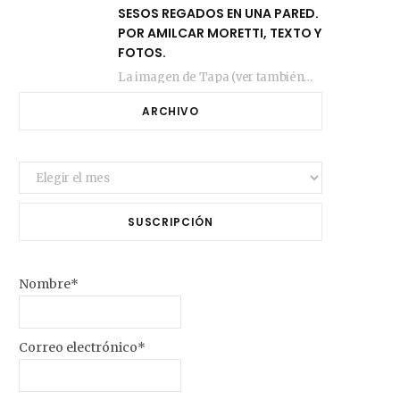
SESOS REGADOS EN UNA PARED.
POR AMILCAR MORETTI, TEXTO Y
FOTOS.
La imagen de Tapa (ver también más arriba) fue compuesta en estos días de febrero…
ARCHIVO
Archivo
SUSCRIPCIÓN
Nombre*
Correo electrónico*