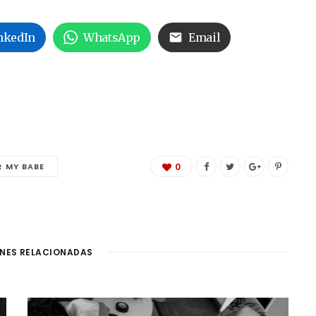
nkedIn
WhatsApp
Email
R MY BABE
0
NES RELACIONADAS