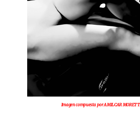
Imagen compuesta por AMILCAR MORETTI el